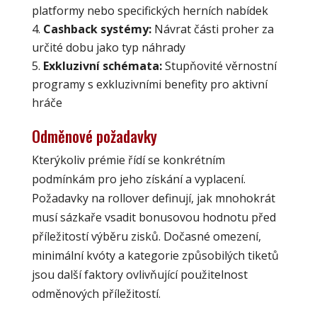
platformy nebo specifických herních nabídek
Cashback systémy:
Návrat části proher za
určité dobu jako typ náhrady
Exkluzivní schémata:
Stupňovité věrnostní
programy s exkluzivními benefity pro aktivní
hráče
Odměnové požadavky
Kterýkoliv prémie řídí se konkrétním
podmínkám pro jeho získání a vyplacení.
Požadavky na rollover definují, jak mnohokrát
musí sázkaře vsadit bonusovou hodnotu před
příležitostí výběru zisků. Dočasné omezení,
minimální kvóty a kategorie způsobilých tiketů
jsou další faktory ovlivňující použitelnost
odměnových příležitostí.