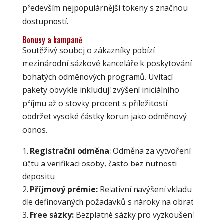
především nejpopulárnější tokeny s značnou
dostupností.
Bonusy a kampaně
Soutěživý souboj o zákazníky pobízí
mezinárodní sázkové kanceláře k poskytování
bohatých odměnových programů. Uvítací
pakety obvykle inkludují zvýšení iniciálního
příjmu až o stovky procent s příležitostí
obdržet vysoké částky korun jako odměnový
obnos.
Registrační odměna:
Odměna za vytvoření
účtu a verifikaci osoby, často bez nutnosti
depositu
Příjmový prémie:
Relativní navýšení vkladu
dle definovaných požadavků s nároky na obrat
Free sázky:
Bezplatné sázky pro vyzkoušení