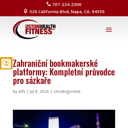
707-224-2300

520 California Blvd, Napa, CA. 94559

Zahraniční bookmakerské
platformy: Kompletní průvodce
pro sázkaře
by
affx
|
Jul 8, 2026
|
Uncategorized