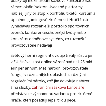
poskytují mezinárodní sázkové kanceláře nad
rámec lokální sektor. Uvedené platformy
nabízejí jiný přístup k portfoliu tiketů, kurzům a
úplnému gamingové zkušenosti. Hráči často
vyhledávají rozsáhlejší portfolio sportovních
eventů, konkurenceschopnější kvóty nebo
konkrétní odměnové systémy, co tuzemští
provozovatelé nedávají.
Světový herní segment eviduje trvalý růst a jen
v EU činí velikost online sázení nad než 25 mld
eur per annum. Mezinárodní provozovatelé
fungují v rozmanitých oblastech s různými
regulačními nároky, což jim dovoluje nabízet
širší služby.
zahraniční sázkové kanceláře
představuje významnou variantu pro zkušené
hráče, kteří požadují lepší třídu péče.