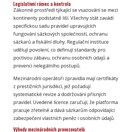
Legislativní rámec a kontrola
Zákonné prostředí týkající se vsazování se mezi
kontinenty podstatně liší. Všechny stát zavádí
specifickou sadu pravidel upravujících
fungování sázkových společností, ochranu
sázkarů a fiskální dluhy. Regulační instituce
udělují povolení, co definují standardy pro
poctivou zábavu, ochranu osobních údajů a
prevenci nelegálního postupů.
Mezinárodní operátoři zpravidla mají certifikáty
z prestižních jurisdikcí, jež požadují
systematické revize a dodržování přísných
pravidel. Uvedené licence zaručují, že platforma
pracuje zřetelně a dává sázkarům odpovídající
zabezpečení vlastních peněz i osobních údajů.
Výhody mezinárodních provozovatelů