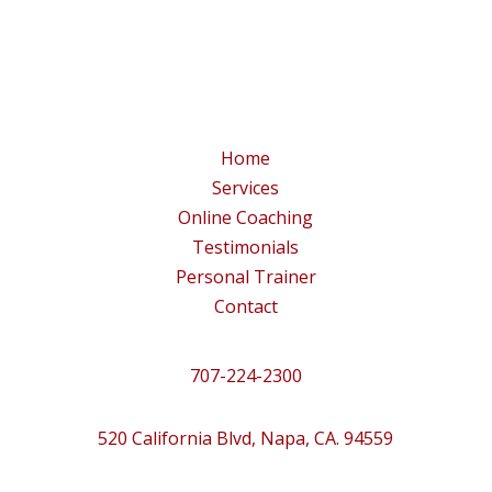
Home
Services
Online Coaching
Testimonials
Personal Trainer
Contact
707-224-2300
520 California Blvd, Napa, CA. 94559