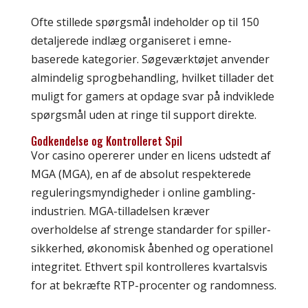
Ofte stillede spørgsmål indeholder op til 150
detaljerede indlæg organiseret i emne-
baserede kategorier. Søgeværktøjet anvender
almindelig sprogbehandling, hvilket tillader det
muligt for gamers at opdage svar på indviklede
spørgsmål uden at ringe til support direkte.
Godkendelse og Kontrolleret Spil
Vor casino opererer under en licens udstedt af
MGA (MGA), en af de absolut respekterede
reguleringsmyndigheder i online gambling-
industrien. MGA-tilladelsen kræver
overholdelse af strenge standarder for spiller-
sikkerhed, økonomisk åbenhed og operationel
integritet. Ethvert spil kontrolleres kvartalsvis
for at bekræfte RTP-procenter og randomness.