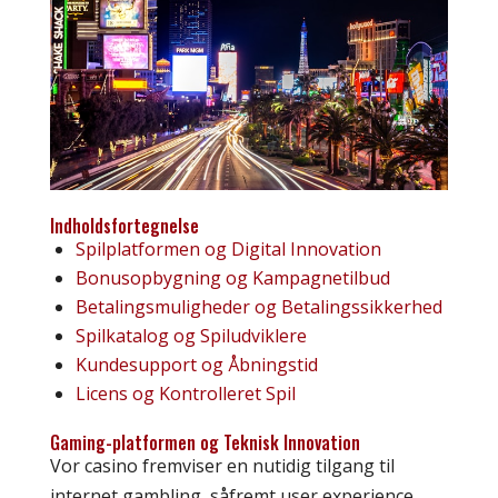
Indholdsfortegnelse
Spilplatformen og Digital Innovation
Bonusopbygning og Kampagnetilbud
Betalingsmuligheder og Betalingssikkerhed
Spilkatalog og Spiludviklere
Kundesupport og Åbningstid
Licens og Kontrolleret Spil
Gaming-platformen og Teknisk Innovation
Vor casino fremviser en nutidig tilgang til
internet gambling, såfremt user experience