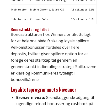
Mobiltelefon
Mobile Chrome, Safari iOS
1,8 sekunder
92%
Tablet-enhed
Chrome, Safari
1,5 sekunder
95%
Bonusstruktur og Tilbud
Bonusstrukturen hos Winnerz er tilrettelagt
for at belønne både friske og loyale spillere.
Velkomstbonussen fordeles over flere
deposits, hvilket giver spillere option for at
forøge deres startkapital gennem en
gennemtænkt indbetalingsstrategi. Spilkravene
er klare og kommunikeres tydeligt i
bonusvilkårene.
Loyalitetsprogrammets Niveauer
Bronze-niveau:
Grundlæggende adgang til
ugentlige reload-bonusser og cashback på