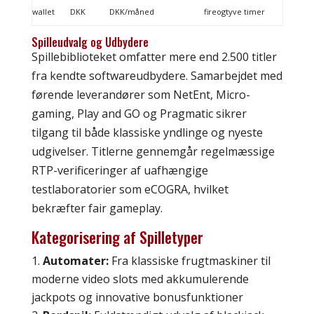
wallet
DKK
DKK/måned
fireogtyve timer
Spilleudvalg og Udbydere
Spillebiblioteket omfatter mere end 2.500 titler
fra kendte softwareudbydere. Samarbejdet med
førende leverandører som NetEnt, Micro-
gaming, Play and GO og Pragmatic sikrer
tilgang til både klassiske yndlinge og nyeste
udgivelser. Titlerne gennemgår regelmæssige
RTP-verificeringer af uafhængige
testlaboratorier som eCOGRA, hvilket
bekræfter fair gameplay.
Kategorisering af Spilletyper
Automater:
Fra klassiske frugtmaskiner til
moderne video slots med akkumulerende
jackpots og innovative bonusfunktioner