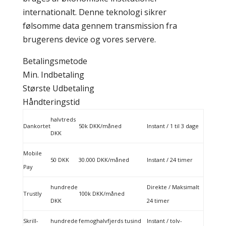
internationalt. Denne teknologi sikrer
følsomme data gennem transmission fra
brugerens device og vores servere.
Betalingsmetode
Min. Indbetaling
Største Udbetaling
Håndteringstid
halvtreds
Dankortet
50k DKK/måned
Instant / 1 til 3 dage
DKK
Mobile
50 DKK
30.000 DKK/måned
Instant / 24 timer
Pay
hundrede
Direkte / Maksimalt
Trustly
100k DKK/måned
DKK
24 timer
Skrill-
hundrede
femoghalvfjerds tusind
Instant / tolv-