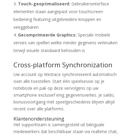
Touch-geoptimaliseerd:
Gebruikersinterface
elementen staan aangepast voor touchscreen
bediening featuring uitgebreidere knoppen en
veeggebaren
Gecomprimeerde Graphics:
Speciale mobiele
versies van spellen welke minder gegevens verbruiken
terwijl visuele standaard behouden is
Cross-platform Synchronization
Uw account op Westace synchroniseerd automatisch
over alle toestellen. Start één speelsessie op je
notebook en pak op deze vervolgens op uw
smartphone exclusief enig gegevensverlies. Je saldo,
bonusvoortgang met speelgeschiedenis blijven altijd
recent over alle platforms.
Klantenondersteuning
Het supportteam is samengesteld uit bilinguale
medewerkers dat beschikbaar staan via realtime chat,