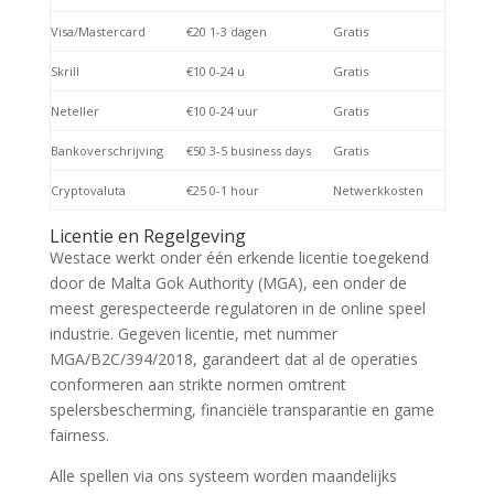
Visa/Mastercard
€20
1-3 dagen
Gratis
Skrill
€10
0-24 u
Gratis
Neteller
€10
0-24 uur
Gratis
Bankoverschrijving
€50
3-5 business days
Gratis
Cryptovaluta
€25
0-1 hour
Netwerkkosten
Licentie en Regelgeving
Westace werkt onder één erkende licentie toegekend
door de Malta Gok Authority (MGA), een onder de
meest gerespecteerde regulatoren in de online speel
industrie. Gegeven licentie, met nummer
MGA/B2C/394/2018, garandeert dat al de operaties
conformeren aan strikte normen omtrent
spelersbescherming, financiële transparantie en game
fairness.
Alle spellen via ons systeem worden maandelijks