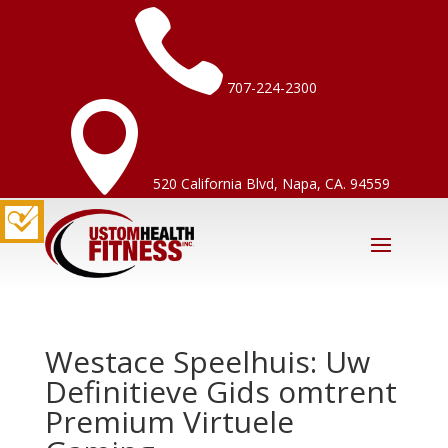

707-224-2300

520 California Blvd, Napa, CA. 94559
Westace Speelhuis: Uw
Definitieve Gids omtrent
Premium Virtuele