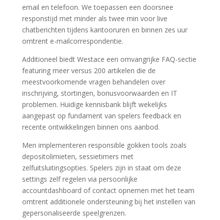
email en telefoon. We toepassen een doorsnee
responstijd met minder als twee min voor live
chatberichten tijdens kantooruren en binnen zes uur
omtrent e-mailcorrespondentie.
Additioneel biedt Westace een omvangrijke FAQ-sectie
featuring meer versus 200 artikelen die de
meestvoorkomende vragen behandelen over
inschrijving, stortingen, bonusvoorwaarden en IT
problemen. Huidige kennisbank blijft wekelijks
aangepast op fundament van spelers feedback en
recente ontwikkelingen binnen ons aanbod.
Men implementeren responsible gokken tools zoals
depositolimieten, sessietimers met
zelfuitsluitingsopties. Spelers zijn in staat om deze
settings zelf regelen via persoonlijke
accountdashboard of contact opnemen met het team
omtrent additionele ondersteuning bij het instellen van
gepersonaliseerde speelgrenzen.