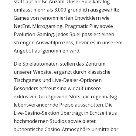
statt auf bloße Anzahl. Unser Spielkatalog
umfasst mehr als 3.000 gründlich ausgewählte
Games von renommierten Entwicklern wie
NetEnt, Microgaming, Pragmatic Play sowie
Evolution Gaming. Jedes Spiel passiert einen
strengen Auswahlprozess, bevor es in unserem
Angebot aufgenommen wird.
Die Spielautomaten stellen das Zentrum
unserer Website, ergänzt durch klassische
Tischgames und Live-Dealer-Optionen.
Besonders erfreut sind wir auf unsere
exklusiven Großgewinn-Slots, die regelmäßig
lebensverändernde Preise ausschütten. Die
Live-Casino-Sektion überträgt in Echtzeit aus
hochmodernen Studios sowie bietet
authentische Casino-Atmosphäre unmittelbar