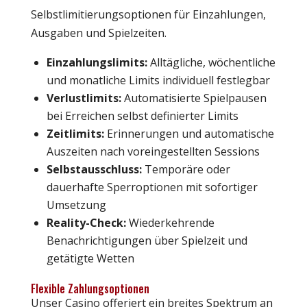
Selbstlimitierungsoptionen für Einzahlungen,
Ausgaben und Spielzeiten.
Einzahlungslimits:
Alltägliche, wöchentliche
und monatliche Limits individuell festlegbar
Verlustlimits:
Automatisierte Spielpausen
bei Erreichen selbst definierter Limits
Zeitlimits:
Erinnerungen und automatische
Auszeiten nach voreingestellten Sessions
Selbstausschluss:
Temporäre oder
dauerhafte Sperroptionen mit sofortiger
Umsetzung
Reality-Check:
Wiederkehrende
Benachrichtigungen über Spielzeit und
getätigte Wetten
Flexible Zahlungsoptionen
Unser Casino offeriert ein breites Spektrum an