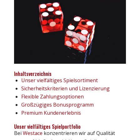
Inhaltsverzeichnis
Unser vielfältiges Spielsortiment
Sicherheitskriterien und Lizenzierung
Flexible Zahlungsoptionen
Großzügiges Bonusprogramm
Premium Kundenerlebnis
Unser vielfältiges Spielportfolio
Bei
Westace
konzentrieren wir auf Qualität