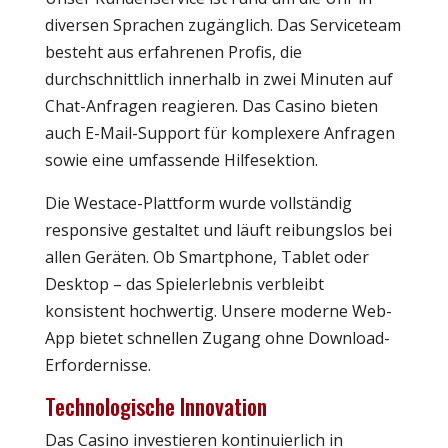
diversen Sprachen zugänglich. Das Serviceteam
besteht aus erfahrenen Profis, die
durchschnittlich innerhalb in zwei Minuten auf
Chat-Anfragen reagieren. Das Casino bieten
auch E-Mail-Support für komplexere Anfragen
sowie eine umfassende Hilfesektion.
Die Westace-Plattform wurde vollständig
responsive gestaltet und läuft reibungslos bei
allen Geräten. Ob Smartphone, Tablet oder
Desktop – das Spielerlebnis verbleibt
konsistent hochwertig. Unsere moderne Web-
App bietet schnellen Zugang ohne Download-
Erfordernisse.
Technologische Innovation
Das Casino investieren kontinuierlich in