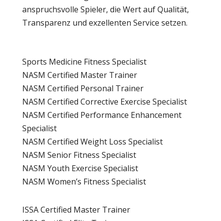
anspruchsvolle Spieler, die Wert auf Qualität,
Transparenz und exzellenten Service setzen.
Sports Medicine Fitness Specialist
NASM Certified Master Trainer
NASM Certified Personal Trainer
NASM Certified Corrective Exercise Specialist
NASM Certified Performance Enhancement
Specialist
NASM Certified Weight Loss Specialist
NASM Senior Fitness Specialist
NASM Youth Exercise Specialist
NASM Women’s Fitness Specialist
ISSA Certified Master Trainer