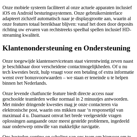
Onze mobiele systeem faciliteert al onze actuele apparaten inclusief
iOS en Android besturingssystemen. Onze gebruikersinterface
adapteert zichzelf automatisch naar je displaygrootte aan, waarin al
onze features totaal bereikbaar blijven: vanaf het doen door deposits
richting uw ervaren van rechtstreeks speelhal spellen inclusief HD-
streaming kwaliteit.
Klantenondersteuning en Ondersteuning
Onze toegewijde klantenserviceteam staat vierentwintig zeven naast
je beschikbaar door verscheidene contactmogelijkheden. Of u nu
tech kwesties bezit, hulp vraagt voor een betaling of extra informatie
wenst over bonusvoorwaarden – we staan er teneinde u te helpen
binnen het Nederlands.
Onze levende chatfunctie feature biedt directe access naar
geschoolde teamleden welke normaal in 2 minuutjes antwoorden.
Met minder dringende kwesties mag je onze contacteren via
elektronische post, waarin ons mikken naar ‘n responsetijd van
maximaal 4 u. Daarnaast omvat het brede veelgestelde vragen
oplossingen aangaande onze meest gestelde problemen, ingedeeld
naar onderwerp omwille van makkelijke navigatie.
Ons besteden continu op scholing van ons team om hiervoor om te