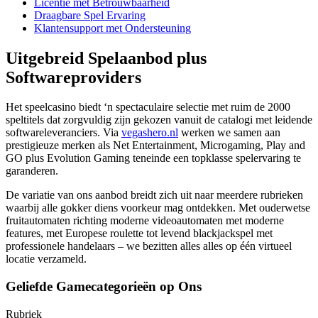
Licentie met Betrouwbaarheid
Draagbare Spel Ervaring
Klantensupport met Ondersteuning
Uitgebreid Spelaanbod plus
Softwareproviders
Het speelcasino biedt ‘n spectaculaire selectie met ruim de 2000
speltitels dat zorgvuldig zijn gekozen vanuit de catalogi met leidende
softwareleveranciers. Via
vegashero.nl
werken we samen aan
prestigieuze merken als Net Entertainment, Microgaming, Play and
GO plus Evolution Gaming teneinde een topklasse spelervaring te
garanderen.
De variatie van ons aanbod breidt zich uit naar meerdere rubrieken
waarbij alle gokker diens voorkeur mag ontdekken. Met ouderwetse
fruitautomaten richting moderne videoautomaten met moderne
features, met Europese roulette tot levend blackjackspel met
professionele handelaars – we bezitten alles alles op één virtueel
locatie verzameld.
Geliefde Gamecategorieën op Ons
Rubriek