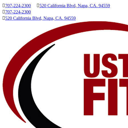

707-224-2300

520 California Blvd, Napa, CA. 94559

707-224-2300

520 California Blvd, Napa, CA. 94559