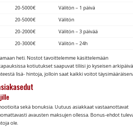
20-5000€
Välitön – 1 päivä
20-5000€
Välitön
20-2000€
Välitön – 3 päivää
20-3000€
Välitön – 24h
laamaan heti. Nostot tavoittelemme käsittelemään
pauksissa kotiutukset saapuvat tiliisi jo kyseisen arkipäiv
stä lisä- hintoja, jolloin saat kaikki voitot täysimääräisen
asiakasedut
ille
mootioita sekä bonuksia. Uutuus asiakkaat vastaanottavat
 huomattavasti avausten maksujen ollessa. Bonus-ehdot tulev
toja ole.