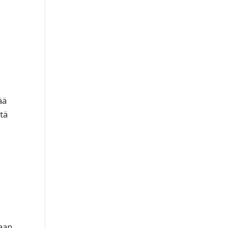
ää
ttä
aan.