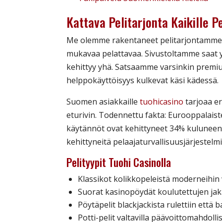
Kattava Pelitarjonta Kaikille P
Me olemme rakentaneet pelitarjontamme ha
mukavaa pelattavaa. Sivustoltamme saat ylit
kehittyy yhä. Satsaamme varsinkin premi
helppokäyttöisyys kulkevat käsi kädessä.
Suomen asiakkaille
tuohicasino
tarjoaa er
eturivin. Todennettu fakta: Eurooppalaist
käytännöt ovat kehittyneet 34% kuluneen 3
kehittyneitä pelaajaturvallisuusjärjestelmi
Pelityypit Tuohi Casinolla
Klassikot kolikkopeleistä moderneihin v
Suorat kasinopöydät koulutettujen jak
Pöytäpelit blackjackista rulettiin että b
Potti-pelit valtavilla päävoittomahdolli