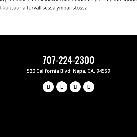
kulttuuria turvallisessa ympäristössä.
707-224-2300
520 California Blvd, Napa, CA. 94559