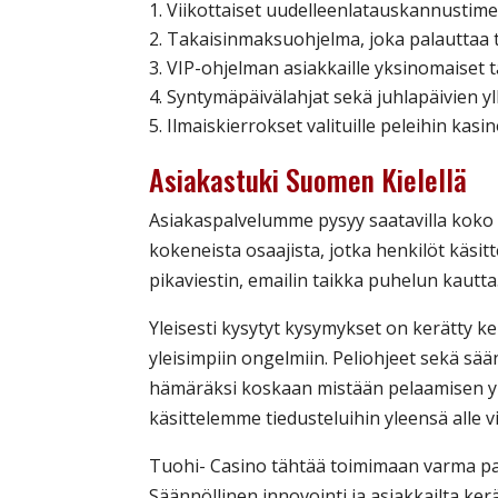
Viikottaiset uudelleenlatauskannustimet
Takaisinmaksuohjelma, joka palauttaa ti
VIP-ohjelman asiakkaille yksinomaiset 
Syntymäpäivälahjat sekä juhlapäivien yl
Ilmaiskierrokset valituille peleihin kasi
Asiakastuki Suomen Kielellä
Asiakaspalvelumme pysyy saatavilla koko
kokeneista osaajista, jotka henkilöt käsitt
pikaviestin, emailin taikka puhelun kautta
Yleisesti kysytyt kysymykset on kerätty k
yleisimpiin ongelmiin. Peliohjeet sekä säänn
hämäräksi koskaan mistään pelaamisen yh
käsittelemme tiedusteluihin yleensä alle v
Tuohi- Casino tähtää toimimaan varma palve
Säännöllinen innovointi ja asiakkailta 