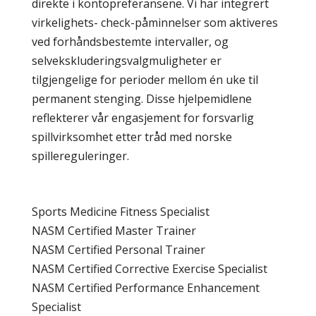
direkte i kontopreferansene. Vi har integrert
virkelighets- check-påminnelser som aktiveres
ved forhåndsbestemte intervaller, og
selvekskluderingsvalgmuligheter er
tilgjengelige for perioder mellom én uke til
permanent stenging. Disse hjelpemidlene
reflekterer vår engasjement for forsvarlig
spillvirksomhet etter tråd med norske
spillereguleringer.
Sports Medicine Fitness Specialist
NASM Certified Master Trainer
NASM Certified Personal Trainer
NASM Certified Corrective Exercise Specialist
NASM Certified Performance Enhancement
Specialist