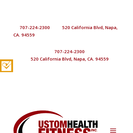
707-224-2300
520 California Blvd, Napa,


CA. 94559
707-224-2300

520 California Blvd, Napa, CA. 94559
