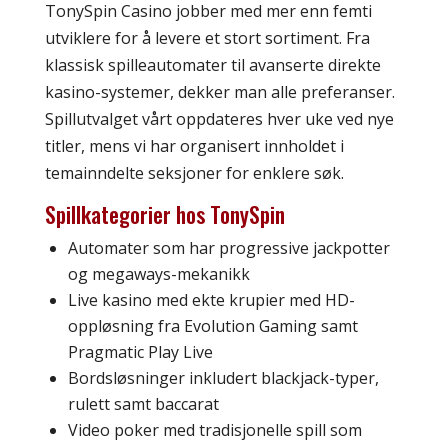
TonySpin Casino jobber med mer enn femti
utviklere for å levere et stort sortiment. Fra
klassisk spilleautomater til avanserte direkte
kasino-systemer, dekker man alle preferanser.
Spillutvalget vårt oppdateres hver uke ved nye
titler, mens vi har organisert innholdet i
temainndelte seksjoner for enklere søk.
Spillkategorier hos TonySpin
Automater som har progressive jackpotter
og megaways-mekanikk
Live kasino med ekte krupier med HD-
oppløsning fra Evolution Gaming samt
Pragmatic Play Live
Bordsløsninger inkludert blackjack-typer,
rulett samt baccarat
Video poker med tradisjonelle spill som