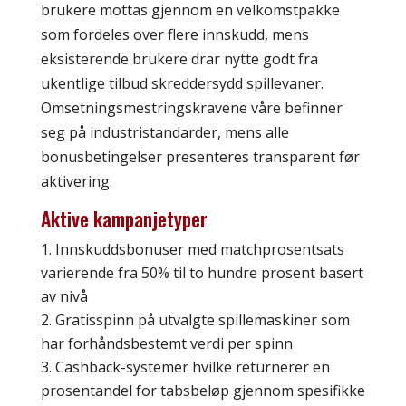
brukere mottas gjennom en velkomstpakke
som fordeles over flere innskudd, mens
eksisterende brukere drar nytte godt fra
ukentlige tilbud skreddersydd spillevaner.
Omsetningsmestringskravene våre befinner
seg på industristandarder, mens alle
bonusbetingelser presenteres transparent før
aktivering.
Aktive kampanjetyper
Innskuddsbonuser med matchprosentsats
varierende fra 50% til to hundre prosent basert
av nivå
Gratisspinn på utvalgte spillemaskiner som
har forhåndsbestemt verdi per spinn
Cashback-systemer hvilke returnerer en
prosentandel for tabsbeløp gjennom spesifikke