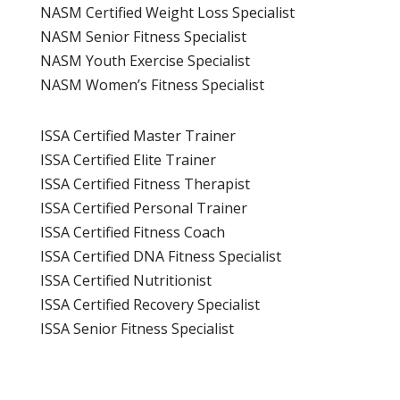
NASM Certified Weight Loss Specialist
NASM Senior Fitness Specialist
NASM Youth Exercise Specialist
NASM Women’s Fitness Specialist
ISSA Certified Master Trainer
ISSA Certified Elite Trainer
ISSA Certified Fitness Therapist
ISSA Certified Personal Trainer
ISSA Certified Fitness Coach
ISSA Certified DNA Fitness Specialist
ISSA Certified Nutritionist
ISSA Certified Recovery Specialist
ISSA Senior Fitness Specialist