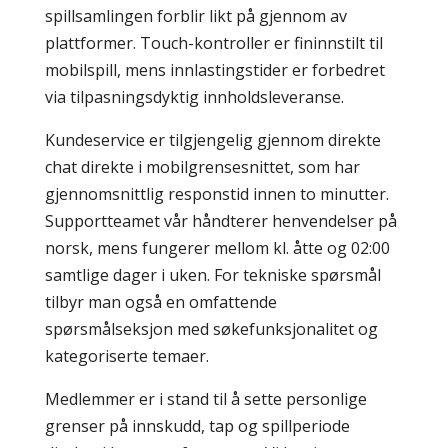
spillsamlingen forblir likt på gjennom av
plattformer. Touch-kontroller er fininnstilt til
mobilspill, mens innlastingstider er forbedret
via tilpasningsdyktig innholdsleveranse.
Kundeservice er tilgjengelig gjennom direkte
chat direkte i mobilgrensesnittet, som har
gjennomsnittlig responstid innen to minutter.
Supportteamet vår håndterer henvendelser på
norsk, mens fungerer mellom kl. åtte og 02:00
samtlige dager i uken. For tekniske spørsmål
tilbyr man også en omfattende
spørsmålseksjon med søkefunksjonalitet og
kategoriserte temaer.
Medlemmer er i stand til å sette personlige
grenser på innskudd, tap og spillperiode