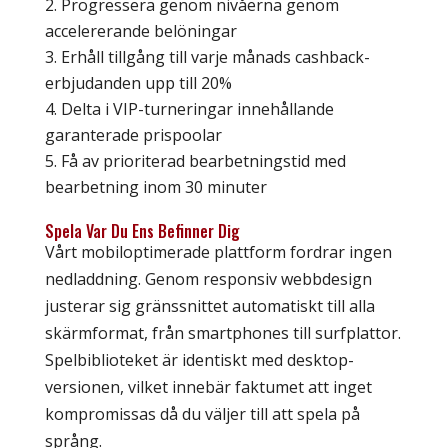
Progressera genom nivåerna genom
accelererande belöningar
Erhåll tillgång till varje månads cashback-
erbjudanden upp till 20%
Delta i VIP-turneringar innehållande
garanterade prispoolar
Få av prioriterad bearbetningstid med
bearbetning inom 30 minuter
Spela Var Du Ens Befinner Dig
Vårt mobiloptimerade plattform fordrar ingen
nedladdning. Genom responsiv webbdesign
justerar sig gränssnittet automatiskt till alla
skärmformat, från smartphones till surfplattor.
Spelbiblioteket är identiskt med desktop-
versionen, vilket innebär faktumet att inget
kompromissas då du väljer till att spela på
språng.