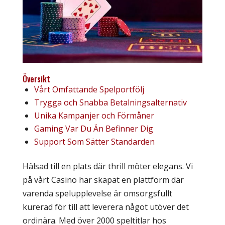
Översikt
Vårt Omfattande Spelportfölj
Trygga och Snabba Betalningsalternativ
Unika Kampanjer och Förmåner
Gaming Var Du Än Befinner Dig
Support Som Sätter Standarden
Hälsad till en plats där thrill möter elegans. Vi
på vårt Casino har skapat en plattform där
varenda spelupplevelse är omsorgsfullt
kurerad för till att leverera något utöver det
ordinära. Med över 2000 speltitlar hos