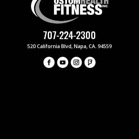
707-224-2300
520 California Blvd, Napa, CA. 94559