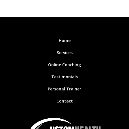
Home
Services
Online Coaching
Testimonials
Personal Trainer
Contact