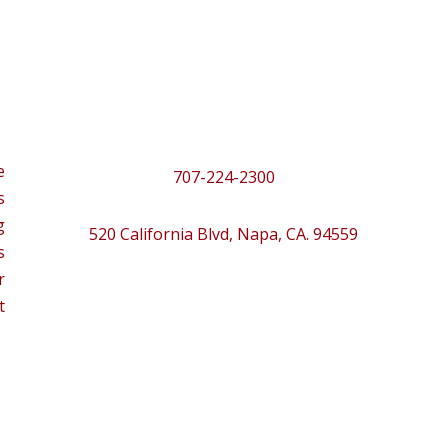
e
707-224-2300
s
g
520 California Blvd, Napa, CA. 94559
s
r
t