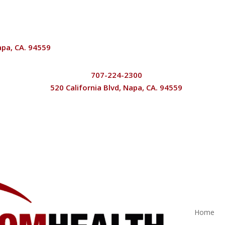
apa, CA. 94559
707-224-2300

520 California Blvd, Napa, CA. 94559

Home