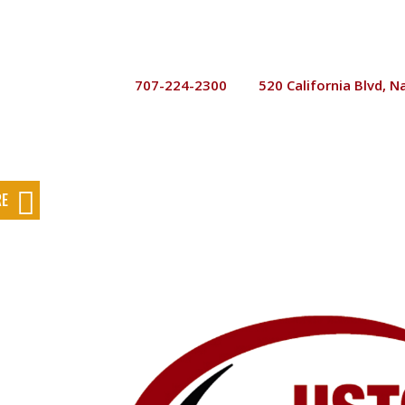
707-224-2300
520 California Blvd, N


RE