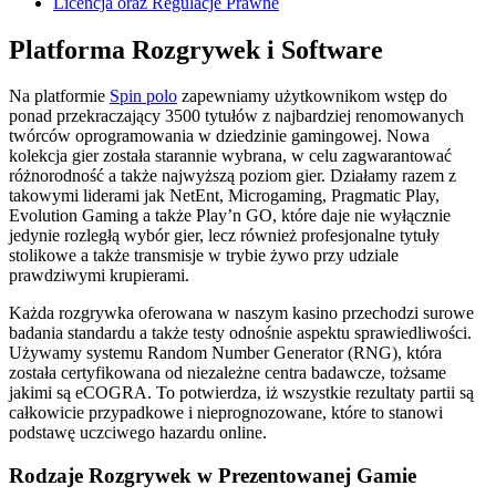
Licencja oraz Regulacje Prawne
Platforma Rozgrywek i Software
Na platformie
Spin polo
zapewniamy użytkownikom wstęp do
ponad przekraczający 3500 tytułów z najbardziej renomowanych
twórców oprogramowania w dziedzinie gamingowej. Nowa
kolekcja gier została starannie wybrana, w celu zagwarantować
różnorodność a także najwyższą poziom gier. Działamy razem z
takowymi liderami jak NetEnt, Microgaming, Pragmatic Play,
Evolution Gaming a także Play’n GO, które daje nie wyłącznie
jedynie rozległą wybór gier, lecz również profesjonalne tytuły
stolikowe a także transmisje w trybie żywo przy udziale
prawdziwymi krupierami.
Każda rozgrywka oferowana w naszym kasino przechodzi surowe
badania standardu a także testy odnośnie aspektu sprawiedliwości.
Używamy systemu Random Number Generator (RNG), która
została certyfikowana od niezależne centra badawcze, tożsame
jakimi są eCOGRA. To potwierdza, iż wszystkie rezultaty partii są
całkowicie przypadkowe i nieprognozowane, które to stanowi
podstawę uczciwego hazardu online.
Rodzaje Rozgrywek w Prezentowanej Gamie