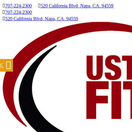

707-224-2300

520 California Blvd, Napa, CA. 94559

707-224-2300

520 California Blvd, Napa, CA. 94559
RE