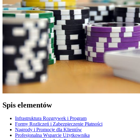
Spis elementów
Infrastruktura Rozgrywek i Program
Formy Rozliczeń i Zabezpieczenie Płatności
Nagrody i Promocje dla Klientów
Profesjonalna Wsparcie Użytkownika