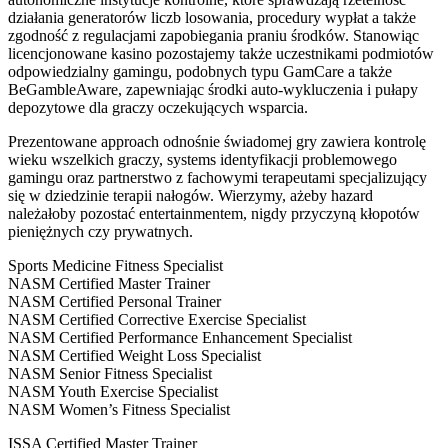
działania generatorów liczb losowania, procedury wypłat a także
zgodność z regulacjami zapobiegania praniu środków. Stanowiąc
licencjonowane kasino pozostajemy także uczestnikami podmiotów
odpowiedzialny gamingu, podobnych typu GamCare a także
BeGambleAware, zapewniając środki auto-wykluczenia i pułapy
depozytowe dla graczy oczekujących wsparcia.
Prezentowane approach odnośnie świadomej gry zawiera kontrolę
wieku wszelkich graczy, systems identyfikacji problemowego
gamingu oraz partnerstwo z fachowymi terapeutami specjalizujący
się w dziedzinie terapii nałogów. Wierzymy, ażeby hazard
należałoby pozostać entertainmentem, nigdy przyczyną kłopotów
pieniężnych czy prywatnych.
Sports Medicine Fitness Specialist
NASM Certified Master Trainer
NASM Certified Personal Trainer
NASM Certified Corrective Exercise Specialist
NASM Certified Performance Enhancement Specialist
NASM Certified Weight Loss Specialist
NASM Senior Fitness Specialist
NASM Youth Exercise Specialist
NASM Women’s Fitness Specialist
ISSA Certified Master Trainer