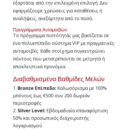
εξαρτάται από την επιλεγμένη επιλογή. Δεν
εφαρμόζουμε χρεώσεις για καταθέσεις ή
αναλήψεις, ανεξάρτητα από το ποσό.
Προγράμματα Ανταμοιβών
Το πρόγραμμα πιστότητάς μας βασίζεται σε
ένα πολυεπίπεδο σύστημα VIP με πραγματικές
ανταμοιβές. Κάθε στοίχημα συγκεντρώνει
πόντους που μετατρέπονται σε μετρητά ή
αποκλειστικά προνόμια.
Διαβαθμισμένα Βαθμίδες Μελών
Bronze Επίπεδο:
Καλωσόρισμα με 100%
μπόνους έως €500 συν 200 δωρεάν
περιστροφές
Silver Level:
Εβδομαδιαία επαναφόρτιση
50% και προσωπικός διαχειριστής
λογαριασμού