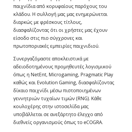
παιχνίδια από κορυφαίους παρόχους του
κλάδου. Η συλλογή μας μας ενημερώνεται
διαρκώς με φρέσκους τίτλους,
διασφαλίζοντας ότι οι χρήστες μας έχουν
είσοδο στις πιο σύγχρονες και
πρωτοποριακές εμπειρίες παιχνιδιού.
Συνεργαζόμαστε αποκλειστικά με
αδειοδοτημένους προμηθευτές λογισμικού
όπως η NetEnt, Microgaming, Pragmatic Play
καθώς και Evolution Gaming, διασφαλίζοντας
δίκαιο παιχνίδι μέσω πιστοποιημένων
γεννητριών τυχαίων τιμών (RNG). Κάθε
κουλοχέρης στην ιστοσελίδα μας
υποβάλλεται σε ανεξάρτητο έλεγχο από
διεθνείς οργανισμούς όπως το eCOGRA.