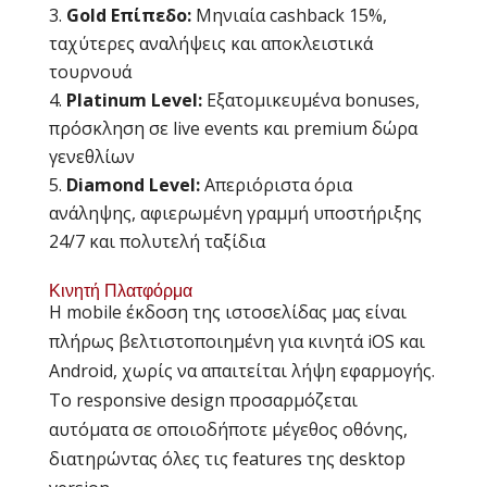
Gold Επίπεδο:
Μηνιαία cashback 15%,
ταχύτερες αναλήψεις και αποκλειστικά
τουρνουά
Platinum Level:
Εξατομικευμένα bonuses,
πρόσκληση σε live events και premium δώρα
γενεθλίων
Diamond Level:
Απεριόριστα όρια
ανάληψης, αφιερωμένη γραμμή υποστήριξης
24/7 και πολυτελή ταξίδια
Κινητή Πλατφόρμα
Η mobile έκδοση της ιστοσελίδας μας είναι
πλήρως βελτιστοποιημένη για κινητά iOS και
Android, χωρίς να απαιτείται λήψη εφαρμογής.
Το responsive design προσαρμόζεται
αυτόματα σε οποιοδήποτε μέγεθος οθόνης,
διατηρώντας όλες τις features της desktop