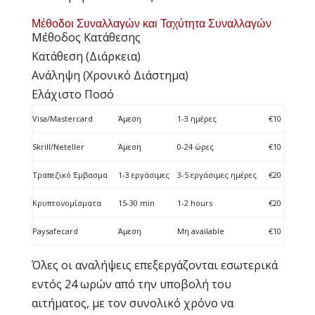
Μέθοδοι Συναλλαγών και Ταχύτητα Συναλλαγών
Μέθοδος Κατάθεσης
Κατάθεση (Διάρκεια)
Ανάληψη (Χρονικό Διάστημα)
Ελάχιστο Ποσό
Visa/Mastercard
Άμεση
1-3 ημέρες
€10
Skrill/Neteller
Άμεση
0-24 ώρες
€10
Τραπεζικό Έμβασμα
1-3 εργάσιμες
3-5 εργάσιμες ημέρες
€20
Κρυπτονομίσματα
15-30 min
1-2 hours
€20
Paysafecard
Άμεση
Μη available
€10
Όλες οι αναλήψεις επεξεργάζονται εσωτερικά
εντός 24 ωρών από την υποβολή του
αιτήματος, με τον συνολικό χρόνο να