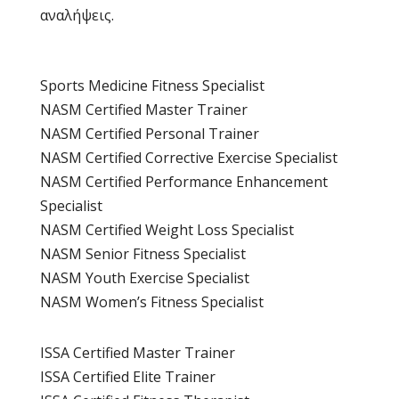
αναλήψεις.
Sports Medicine Fitness Specialist
NASM Certified Master Trainer
NASM Certified Personal Trainer
NASM Certified Corrective Exercise Specialist
NASM Certified Performance Enhancement
Specialist
NASM Certified Weight Loss Specialist
NASM Senior Fitness Specialist
NASM Youth Exercise Specialist
NASM Women’s Fitness Specialist
ISSA Certified Master Trainer
ISSA Certified Elite Trainer