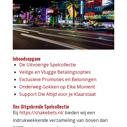
Inhoudsopgave
De Uitvoerige Spelcollectie
Veilige en Vlugge Betalingsopties
Exclusieve Promoties en Beloningen
Onderweg Gokken op Elke Moment
Support Die Altijd voor Je Klaarstaat
Ons Uitgebreide Spelcollectie
Bij
https://shakebets.nl/
bieden wij een
indrukwekkende verzameling van boven dan