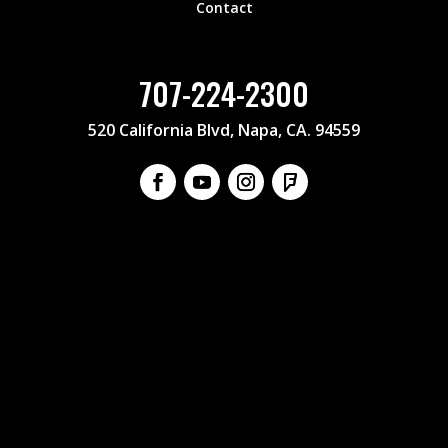
Contact
707-224-2300
520 California Blvd, Napa, CA. 94559