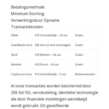
Betalingsmethode
Minimum Storting
Verwerkingsduur Opname
Transactiekosten
iDEAL
€10
Onmiddellijk – 24 uur
Gratis
Visa/Mastercard
€20
één tot drie werkdagen
Gratis
Skrill
€10
Meteen – 24 uur
Gratis
Neteller
€10
Direct – 24 uur
Gratis
Cryptocurrency
€15
Onmiddellijk – 2 uur
Netwerkkosten
Al onze transacties worden beschermd door
256-bit SSL-versleuteling, identieke technologie
die door financiële instellingen wereldwijd
wordt gebruikt. Dit geveifieerde