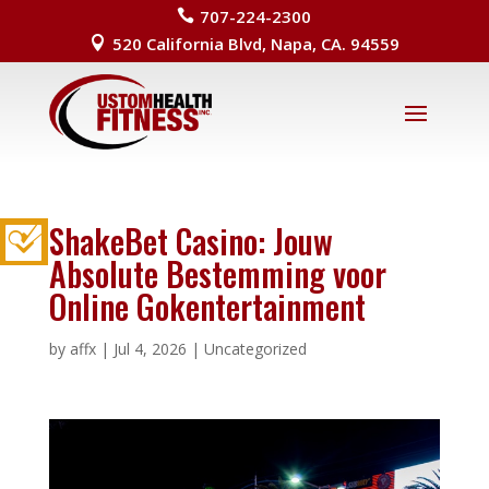
707-224-2300

520 California Blvd, Napa, CA. 94559

ShakeBet Casino: Jouw
Absolute Bestemming voor
Online Gokentertainment
by
affx
|
Jul 4, 2026
|
Uncategorized