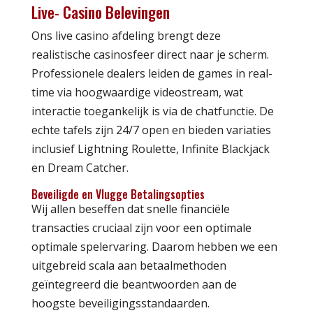
Live- Casino Belevingen
Ons live casino afdeling brengt deze
realistische casinosfeer direct naar je scherm.
Professionele dealers leiden de games in real-
time via hoogwaardige videostream, wat
interactie toegankelijk is via de chatfunctie. De
echte tafels zijn 24/7 open en bieden variaties
inclusief Lightning Roulette, Infinite Blackjack
en Dream Catcher.
Beveiligde en Vlugge Betalingsopties
Wij allen beseffen dat snelle financiële
transacties cruciaal zijn voor een optimale
optimale spelervaring. Daarom hebben we een
uitgebreid scala aan betaalmethoden
geïntegreerd die beantwoorden aan de
hoogste beveiligingsstandaarden.