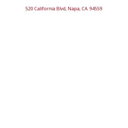
520 California Blvd, Napa, CA. 94559