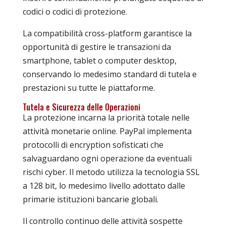
codici o codici di protezione.
La compatibilità cross-platform garantisce la
opportunità di gestire le transazioni da
smartphone, tablet o computer desktop,
conservando lo medesimo standard di tutela e
prestazioni su tutte le piattaforme.
Tutela e Sicurezza delle Operazioni
La protezione incarna la priorità totale nelle
attività monetarie online. PayPal implementa
protocolli di encryption sofisticati che
salvaguardano ogni operazione da eventuali
rischi cyber. Il metodo utilizza la tecnologia SSL
a 128 bit, lo medesimo livello adottato dalle
primarie istituzioni bancarie globali.
Il controllo continuo delle attività sospette