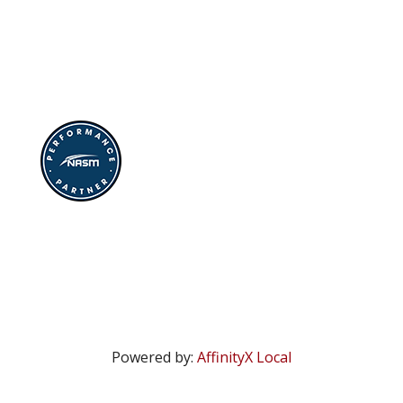
Powered by:
AffinityX Local