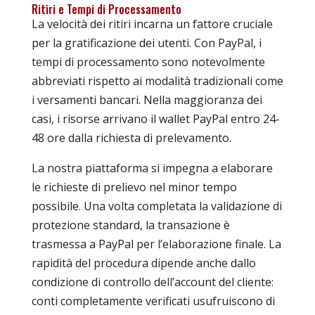
Ritiri e Tempi di Processamento
La velocità dei ritiri incarna un fattore cruciale
per la gratificazione dei utenti. Con PayPal, i
tempi di processamento sono notevolmente
abbreviati rispetto ai modalità tradizionali come
i versamenti bancari. Nella maggioranza dei
casi, i risorse arrivano il wallet PayPal entro 24-
48 ore dalla richiesta di prelevamento.
La nostra piattaforma si impegna a elaborare
le richieste di prelievo nel minor tempo
possibile. Una volta completata la validazione di
protezione standard, la transazione è
trasmessa a PayPal per l’elaborazione finale. La
rapidità del procedura dipende anche dallo
condizione di controllo dell’account del cliente:
conti completamente verificati usufruiscono di