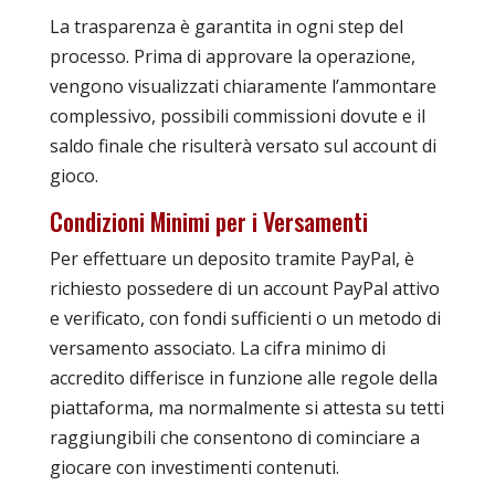
La trasparenza è garantita in ogni step del
processo. Prima di approvare la operazione,
vengono visualizzati chiaramente l’ammontare
complessivo, possibili commissioni dovute e il
saldo finale che risulterà versato sul account di
gioco.
Condizioni Minimi per i Versamenti
Per effettuare un deposito tramite PayPal, è
richiesto possedere di un account PayPal attivo
e verificato, con fondi sufficienti o un metodo di
versamento associato. La cifra minimo di
accredito differisce in funzione alle regole della
piattaforma, ma normalmente si attesta su tetti
raggiungibili che consentono di cominciare a
giocare con investimenti contenuti.