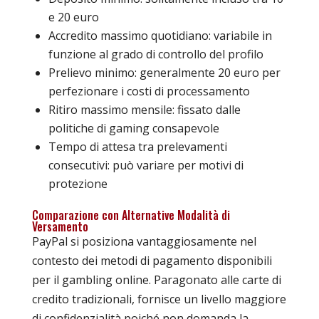
e 20 euro
Accredito massimo quotidiano: variabile in
funzione al grado di controllo del profilo
Prelievo minimo: generalmente 20 euro per
perfezionare i costi di processamento
Ritiro massimo mensile: fissato dalle
politiche di gaming consapevole
Tempo di attesa tra prelevamenti
consecutivi: può variare per motivi di
protezione
Comparazione con Alternative Modalità di
Versamento
PayPal si posiziona vantaggiosamente nel
contesto dei metodi di pagamento disponibili
per il gambling online. Paragonato alle carte di
credito tradizionali, fornisce un livello maggiore
di confidenzialità poiché non domanda la