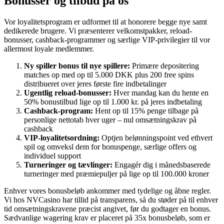
Bonusser og tilbud på os
Vor loyalitetsprogram er udformet til at honorere begge nye samt
dedikerede brugere. Vi præsenterer velkomstpakker, reload-
bonusser, cashback-programmer og særlige VIP-privilegier til vor
allermost loyale medlemmer.
Ny spiller bonus til nye spillere:
Primære depositering
matches op med op til 5.000 DKK plus 200 free spins
distribueret over jeres første fire indbetalinger
Ugentlig reload-bonusser:
Hver mandag kan du hente en
50% bonustilbud lige op til 1.000 kr. på jeres indbetaling
Cashback-program:
Hent op til 15% penge tilbage på
personlige nettotab hver uger – nul omsætningskrav på
cashback
VIP-loyalitetsordning:
Optjen belønningspoint ved ethvert
spil og omveksl dem for bonuspenge, særlige offers og
individuel support
Turneringer og tævlinger:
Engagér dig i månedsbaserede
turneringer med præmiepuljer på lige op til 100.000 kroner
Enhver vores bonusbeløb ankommer med tydelige og åbne regler.
Vi hos NVCasino har tillid på transparens, så du støder på til enhver
tid omsætningskravene præcist angivet, før du godtager en bonus.
Sædvanlige wagering krav er placeret på 35x bonusbeløb, som er