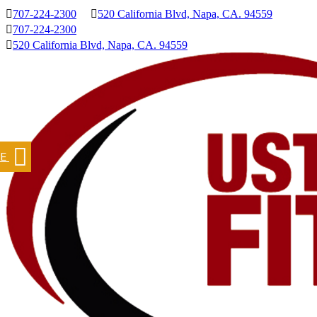

707-224-2300

520 California Blvd, Napa, CA. 94559

707-224-2300

520 California Blvd, Napa, CA. 94559
RE