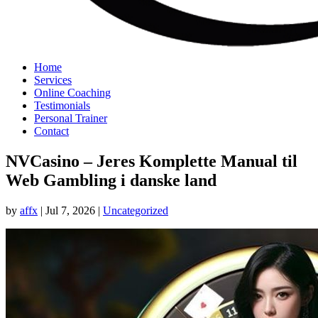
Home
Services
Online Coaching
Testimonials
Personal Trainer
Contact
NVCasino – Jeres Komplette Manual til
Web Gambling i danske land
by
affx
|
Jul 7, 2026
|
Uncategorized