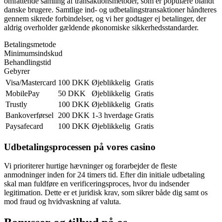
omfattende samling af transaktionsmetoder, som er populære blandt
danske brugere. Samtlige ind- og udbetalingstransaktioner håndteres
gennem sikrede forbindelser, og vi her godtager ej betalinger, der
aldrig overholder gældende økonomiske sikkerhedsstandarder.
Betalingsmetode
Minimumsindskud
Behandlingstid
Gebyrer
Visa/Mastercard
100 DKK
Øjeblikkelig
Gratis
MobilePay
50 DKK
Øjeblikkelig
Gratis
Trustly
100 DKK
Øjeblikkelig
Gratis
Bankoverførsel
200 DKK
1-3 hverdage
Gratis
Paysafecard
100 DKK
Øjeblikkelig
Gratis
Udbetalingsprocessen på vores casino
Vi prioriterer hurtige hævninger og forarbejder de fleste
anmodninger inden for 24 timers tid. Efter din initiale udbetaling
skal man fuldføre en verificeringsproces, hvor du indsender
legitimation. Dette er et juridisk krav, som sikrer både dig samt os
mod fraud og hvidvaskning af valuta.