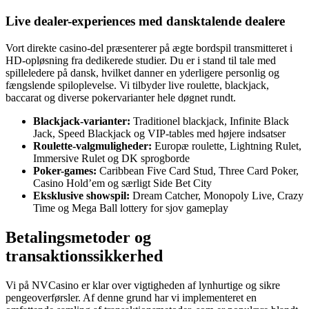
Live dealer-experiences med dansktalende dealere
Vort direkte casino-del præsenterer på ægte bordspil transmitteret i
HD-opløsning fra dedikerede studier. Du er i stand til tale med
spilleledere på dansk, hvilket danner en yderligere personlig og
fængslende spiloplevelse. Vi tilbyder live roulette, blackjack,
baccarat og diverse pokervarianter hele døgnet rundt.
Blackjack-varianter:
Traditionel blackjack, Infinite Black
Jack, Speed Blackjack og VIP-tables med højere indsatser
Roulette-valgmuligheder:
Europæ roulette, Lightning Rulet,
Immersive Rulet og DK sprogborde
Poker-games:
Caribbean Five Card Stud, Three Card Poker,
Casino Hold’em og særligt Side Bet City
Eksklusive showspil:
Dream Catcher, Monopoly Live, Crazy
Time og Mega Ball lottery for sjov gameplay
Betalingsmetoder og
transaktionssikkerhed
Vi på NVCasino er klar over vigtigheden af lynhurtige og sikre
pengeoverførsler. Af denne grund har vi implementeret en