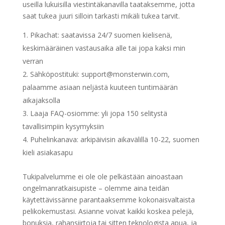
useilla lukuisilla viestintäkanavilla taataksemme, jotta
saat tukea juuri silloin tarkasti mikäli tukea tarvit.
Pikachat: saatavissa 24/7 suomen kielisenä,
keskimääräinen vastausaika alle tai jopa kaksi min
verran
Sähköpostituki: support@monsterwin.com,
palaamme asiaan neljästä kuuteen tuntimäärän
aikajaksolla
Laaja FAQ-osiomme: yli jopa 150 selitystä
tavallisimpiin kysymyksiin
Puhelinkanava: arkipäivisin aikavälillä 10-22, suomen
kieli asiakasapu
Tukipalvelumme ei ole ole pelkästään ainoastaan
ongelmanratkaisupiste – olemme aina teidän
käytettävissänne parantaaksemme kokonaisvaltaista
pelikokemustasi. Asianne voivat kaikki koskea pelejä,
bonuksia, rahansiirtoja tai sitten teknologista apua, ja