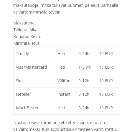
maksutapoja, mitkä tukevat Suomen pelaajia parhaalla
vaivattomimmalla tavoin.
Maksutapa
Talletus Aika
Kotiutus Kesto
Minimitalletus
Trustly
Heti
0-24h
10 EUR
Visa/Mastercard
Heti
1-3 vrk
10 EUR
Skrill
Välitön
0-12h
10 EUR
Neteller
Instant
0-12h
10 EUR
MuchBetter
Heti
0-24h
10 EUR
Nostoprosessimme on kehitetty suunniteltu niin
vaivattomaksi. Kun accounttisi on täyteen varmistettu,