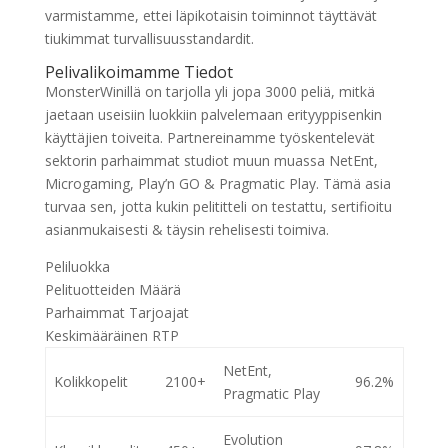
varmistamme, ettei läpikotaisin toiminnot täyttävät
tiukimmat turvallisuusstandardit.
Pelivalikoimamme Tiedot
MonsterWinillä on tarjolla yli jopa 3000 peliä, mitkä
jaetaan useisiin luokkiin palvelemaan erityyppisenkin
käyttäjien toiveita. Partnereinamme työskentelevät
sektorin parhaimmat studiot muun muassa NetEnt,
Microgaming, Play’n GO & Pragmatic Play. Tämä asia
turvaa sen, jotta kukin pelititteli on testattu, sertifioitu
asianmukaisesti & täysin rehelisesti toimiva.
Peliluokka
Pelituotteiden Määrä
Parhaimmat Tarjoajat
Keskimääräinen RTP
NetEnt,
Kolikkopelit
2100+
96.2%
Pragmatic Play
Evolution