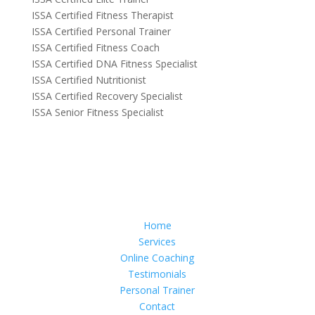
ISSA Certified Fitness Therapist
ISSA Certified Personal Trainer
ISSA Certified Fitness Coach
ISSA Certified DNA Fitness Specialist
ISSA Certified Nutritionist
ISSA Certified Recovery Specialist
ISSA Senior Fitness Specialist
Home
Services
Online Coaching
Testimonials
Personal Trainer
Contact