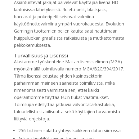
Asiantuntevat jakajat palvelevat käyttäjää livenä HD-
laatuisissa lähetyksissä. Ruletti-pelit, blackjack,
baccarat ja pokeripelit seisovat valmiina
käyttöönottovalmiina ympäri vuorokaudesta. Evolution
Gamingin tuottamien pelien kautta saat nauttimaan
huippuluokan graafisista ratkaisuista ja mutkattomasta
pelikokemuksesta.
Turvallisuus ja Lisenssi
Alustamme työskentelee Maltan lisenssielimen (MGA)
myöntämällä toimiluvalla numero MGA/B2C/394/2017.
Tämä lisenssi edustaa yhden kasinosektorin
parhaimman maineen saaneista toimiluvista, mikä
nimenomaisesti varmistaa sen, ettei kaikki
operaatiomme täyttää EU:n tiukat vaatimukset.
Toimilupa edellyttää jatkuvia valvontatarkastuksia,
taloudellista stabilisuutta sekä käyttäjien turvaamista
liittyviä ohjeistoja.
256-bittinen salattu yhteys kaikkeen datan siirrossä
Ankara henkilöllisyyden todentamisen