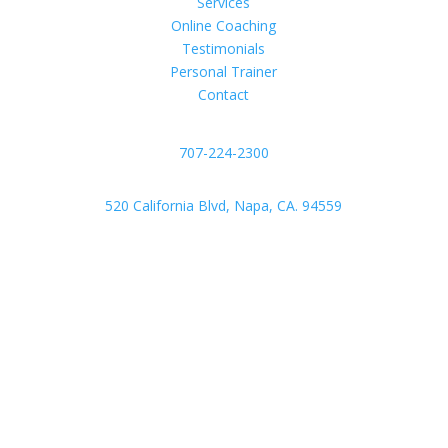
Services
Online Coaching
Testimonials
Personal Trainer
Contact
707-224-2300
520 California Blvd, Napa, CA. 94559