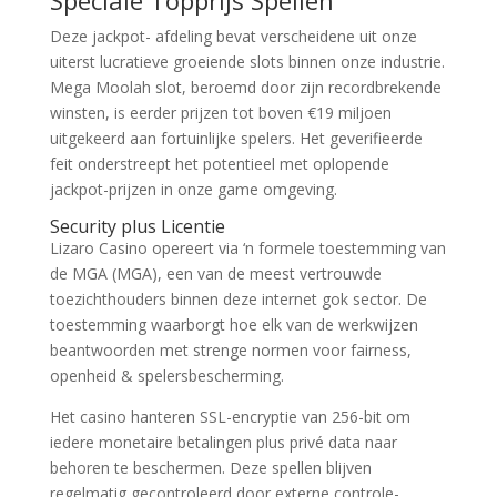
Speciale Topprijs Spellen
Deze jackpot- afdeling bevat verscheidene uit onze
uiterst lucratieve groeiende slots binnen onze industrie.
Mega Moolah slot, beroemd door zijn recordbrekende
winsten, is eerder prijzen tot boven €19 miljoen
uitgekeerd aan fortuinlijke spelers. Het geverifieerde
feit onderstreept het potentieel met oplopende
jackpot-prijzen in onze game omgeving.
Security plus Licentie
Lizaro Casino opereert via ‘n formele toestemming van
de MGA (MGA), een van de meest vertrouwde
toezichthouders binnen deze internet gok sector. De
toestemming waarborgt hoe elk van de werkwijzen
beantwoorden met strenge normen voor fairness,
openheid & spelersbescherming.
Het casino hanteren SSL-encryptie van 256-bit om
iedere monetaire betalingen plus privé data naar
behoren te beschermen. Deze spellen blijven
regelmatig gecontroleerd door externe controle-