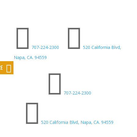


707-224-2300
520 California Blvd,
Napa, CA. 94559
RE

707-224-2300

520 California Blvd, Napa, CA. 94559