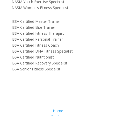
NASM Youth Exercise Specialist
NASM Women’s Fitness Specialist
ISSA Certified Master Trainer
ISSA Certified Elite Trainer
ISSA Certified Fitness Therapist
ISSA Certified Personal Trainer
ISSA Certified Fitness Coach
ISSA Certified DNA Fitness Specialist
ISSA Certified Nutritionist
ISSA Certified Recovery Specialist
ISSA Senior Fitness Specialist
Home