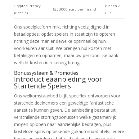
Cryptocurrency
Binnen 2
€25
50000 euro per maand
(Bitcoin)
uur
Ons speelplatform mikt richting veelzijdigheid in
betaalopties, opdat spelers in staat zijn te opteren
richting deze manier dewelke optimaal bij hun
voorkeuren aansluit. We brengen nul kosten met
betalingen en opnamen, maar uw persoonlijke bank
wellicht kosten in rekening brengt.
Bonussysteem & Promoties
Introductieaanbieding voor
Startende Spelers
Ons welkomstaanbod blijft specifiek ontworpen voor
startende deelnemers een geweldige fantastische
aanzet te kunnen geven. De aanbieding bestaat uit
verschillende stortingsbonussen welke gezamenlijk
mogen oplopen naar aanzienlijke bedragen, plus
kosteloze spins op bekende gokautomaat titels. Iedere
bonussen worden uitbetaald volgens transparante