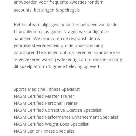
antwoorden voor frequente kwesties rondom
accounts, betalingen & spelregels
Het hulpteam blijft geschoold ten behoeve van beide
IT problemen plus game- vragen vakkundig af te
handelen. We monitoren de responstijden &
gebruikerstevredenheid om de ondersteuning
voortdurend te kunnen optimaliseren en naar behoren
te verzekeren waarbij willekeurig communicatie richting
dit speelplatform ‘n goede beleving oplevert.
Sports Medicine Fitness Specialist
NASM Certified Master Trainer
NASM Certified Personal Trainer
NASM Certified Corrective Exercise Specialist
NASM Certified Performance Enhancement Specialist
NASM Certified Weight Loss Specialist
NASM Senior Fitness Specialist