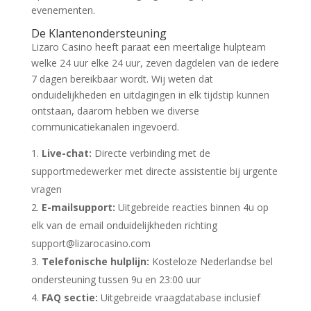
evenementen.
De Klantenondersteuning
Lizaro Casino heeft paraat een meertalige hulpteam
welke 24 uur elke 24 uur, zeven dagdelen van de iedere
7 dagen bereikbaar wordt. Wij weten dat
onduidelijkheden en uitdagingen in elk tijdstip kunnen
ontstaan, daarom hebben we diverse
communicatiekanalen ingevoerd.
Live-chat:
Directe verbinding met de
supportmedewerker met directe assistentie bij urgente
vragen
E-mailsupport:
Uitgebreide reacties binnen 4u op
elk van de email onduidelijkheden richting
support@lizarocasino.com
Telefonische hulplijn:
Kosteloze Nederlandse bel
ondersteuning tussen 9u en 23:00 uur
FAQ sectie:
Uitgebreide vraagdatabase inclusief