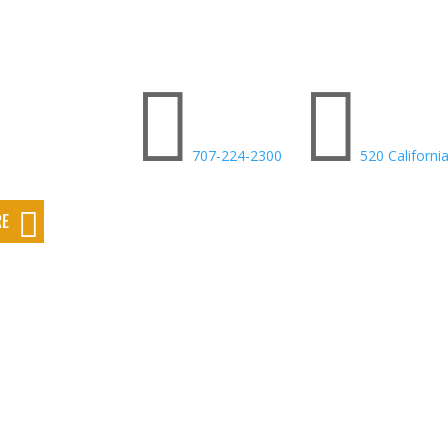


707-224-2300
520 Californi
RE