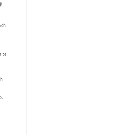
i
ych
 tel.
ch
p,