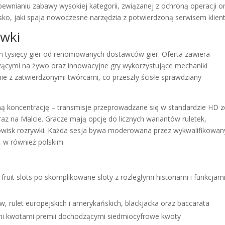
ewnianiu zabawy wysokiej kategorii, związanej z ochroną operacji o
ko, jaki spaja nowoczesne narzędzia z potwierdzoną serwisem klient
ywki
ch tysięcy gier od renomowanych dostawców gier. Oferta zawiera
zącymi na żywo oraz innowacyjne gry wykorzystujące mechaniki
 z zatwierdzonymi twórcami, co przeszły ścisłe sprawdziany
ną koncentrację – transmisje przeprowadzane się w standardzie HD z
az na Malcie. Gracze mają opcję do licznych wariantów ruletek,
dowisk rozrywki. Każda sesja bywa moderowana przez wykwalifikowan
, w również polskim.
fruit slots po skomplikowane sloty z rozległymi historiami i funkcjam
, rulet europejskich i amerykańskich, blackjacka oraz baccarata
ymi kwotami premii dochodzącymi siedmiocyfrowe kwoty