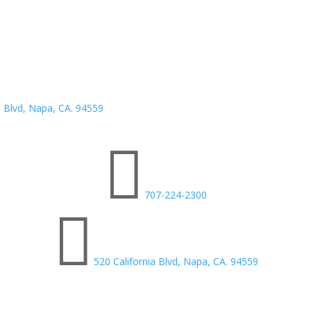
a Blvd, Napa, CA. 94559

707-224-2300

520 California Blvd, Napa, CA. 94559