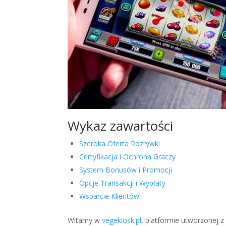
Wykaz zawartości
Szeroka Oferta Rozrywki
Certyfikacja i Ochrona Graczy
System Bonusów i Promocji
Opcje Transakcji i Wypłaty
Wsparcie Klientów
Witamy w
vegekiosk.pl
, platformie utworzonej 