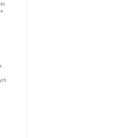
raz
a.
e
ych
i