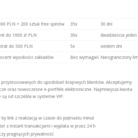
000 PLN + 200 sztuk free spinów
35x
30 dni
ent do 1000 zł PLN
30x
dwadzieścia jeden 
strat do 500 PLN
5x
siedem dni
rocent wysokości zakładów
Bez wymagań
Nieograniczony lim
i przystosowanych do upodobań krajowych klientów. Akceptujemy
nicze oraz nowoczesne e-portfele elektroniczne. Najmniejsza kwota
 są od szczebla w systemie VIP.
 by link z realizacją w czasie do piętnastu minut
tter z instant transakcjami i wyplata w przez 24 h
raczy pragnących prywatność