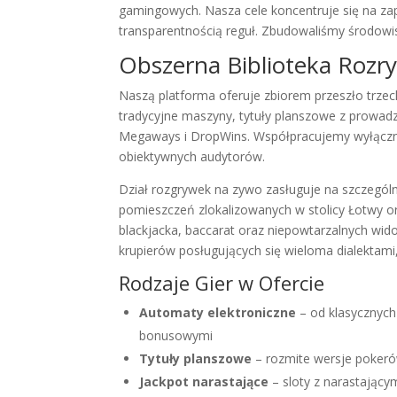
gamingowych. Nasza cele koncentruje się na zap
transparentnością reguł. Zbudowaliśmy środowis
Obszerna Biblioteka Rozr
Naszą platforma oferuje zbiorem przeszło trze
tradycyjne maszyny, tytuły planszowe z prowad
Megaways i DropWins. Współpracujemy wyłącznie
obiektywnych audytorów.
Dział rozgrywek na zywo zasługuje na szczegól
pomieszczeń zlokalizowanych w stolicy Łotwy or
blackjacka, baccarat oraz niepowtarzalnych wi
krupierów posługujących się wieloma dialektami
Rodzaje Gier w Ofercie
Automaty elektroniczne
– od klasycznych 
bonusowymi
Tytuły planszowe
– rozmite wersje pokerów
Jackpot narastające
– sloty z narastając