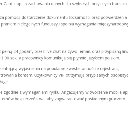
er Card z opcją zachowania danych dla szybszych przyszłych transakcj
e za pomocą dostarczenie dokumentu tożsamości oraz potwierdzenia
ed praniem nielegalnych funduszy i spełnia wymagania międzynarodow
pełną 24 godziny przez live chat na zywo, email, oraz przypisaną linia
iż 90 sek, a pracownicy komunikują się płynnie językiem polskim.
ntującą wyjaśnienia na popularne kwestie odnośnie rejestracji,
trowania kontem. Użytkownicy VIP otrzymują przypisanych osobisty
ługę.
je zgodnie z wymaganiami rynku. Angażujemy w tworzenie mobile ap
systemów bezpieczeństwa, aby zagwarantować posiadanym graczom