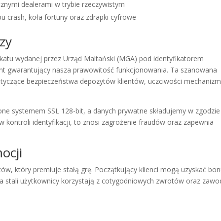
cznymi dealerami w trybie rzeczywistym
u crash, koła fortuny oraz zdrapki cyfrowe
czy
katu wydanej przez Urząd Maltański (MGA) pod identyfikatorem
nt gwarantujący nasza prawowitość funkcjonowania. Ta szanowana
 dotyczące bezpieczeństwa depozytów klientów, uczciwości mechaniz
one systemem SSL 128-bit, a danych prywatne składujemy w zgodzie
kontroli identyfikacji, to znosi zagrożenie fraudów oraz zapewnia
ocji
ów, który premiuje stałą grę. Początkujący klienci mogą uzyskać bo
, a stali użytkownicy korzystają z cotygodniowych zwrotów oraz zaw