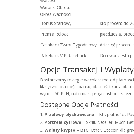
Wartość
Warunki Obrotu
Okres Ważności
Bonus Startowy
sto procent do 2
Premia Reload
pięćdziesiąt proc
Cashback Zwrot Tygodniowy
dziesięć procent 
Rakeback VIP Rakeback
Do dwudziestu p
Opcje Transakcji i Wypłaty
Dostarczamy rozległe wachlarz metod płatnośc
klasyczne płatności banku, płatności kartą płat
wynosi 50 PLN, natomiast progi cashout zależne
Dostępne Opcje Płatności
Przelewy błyskawiczne
– Blik płatności, Pay
Portfele cyfrowe
– Skrill, Neteller, Much Be
Waluty krypto
– BTC, Ether, Litecoin dla g