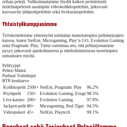
reiluja pelejä. Valikoimastamme löydät kaiken perinteisistä
hedelmäpeleistä uusimpiin videokolikkopeleihin, jatkuvasti
kasvaaviin jättipottipeleihin sekä livekasinopeleihin.
Yhteistyökumppanimme
Työskentelemme yhteistyötä toimialan tunnetuimpien pelintarjoajien
kanssa, kuten NetEnt, Microgaming, Play’n GO, Evolution Gaming
sekä Pragmatic Play. Tämä varmistaa sen, että pelitarjontamme
pysyy jatkuvasti ajankohtaisena ja mielenkiintoisena tuoreimpien
uutuuksien myötä.
Pelityyppi
Pelien Määrä
Parhaat Toimittajat
RTP-keskiarvo
Kolikkopelit
2500+
NetEnt, Pragmatic Play
96.2%
Pöytäpelit
150+
Evolution Gaming, Ezugi
98.5%
Live-kasino
200+
Evolution Gaming
97.8%
Jackpot-pelit
80+
Microgaming, Red Tiger
94.5%
Videopokeri
45+
NetEnt, Playtech
99.1%
Bonukset sekä Tarjoukset Pelaajillemme