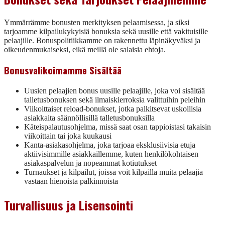
Ymmärrämme bonusten merkityksen pelaamisessa, ja siksi
tarjoamme kilpailukykyisiä bonuksia sekä uusille että vakituisille
pelaajille. Bonuspolitiikkamme on rakennettu läpinäkyväksi ja
oikeudenmukaiseksi, eikä meillä ole salaisia ehtoja.
Bonusvalikoimamme Sisältää
Uusien pelaajien bonus uusille pelaajille, joka voi sisältää
talletusbonuksen sekä ilmaiskierroksia valittuihin peleihin
Viikoittaiset reload-bonukset, jotka palkitsevat uskollisia
asiakkaita säännöllisillä talletusbonuksilla
Käteispalautusohjelma, missä saat osan tappioistasi takaisin
viikoittain tai joka kuukausi
Kanta-asiakasohjelma, joka tarjoaa eksklusiivisia etuja
aktiivisimmille asiakkaillemme, kuten henkilökohtaisen
asiakaspalvelun ja nopeammat kotiutukset
Turnaukset ja kilpailut, joissa voit kilpailla muita pelaajia
vastaan hienoista palkinnoista
Turvallisuus ja Lisensointi