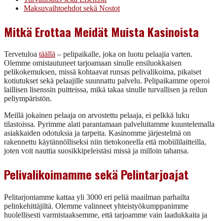
Maksuvaihtoehdot sekä Nostot
Mitkä Erottaa Meidät Muista Kasinoista
Tervetuloa
täällä
– pelipaikalle, joka on luotu pelaajia varten.
Olemme omistautuneet tarjoamaan sinulle ensiluokkaisen
pelikokemuksen, missä kohtaavat runsas pelivalikoima, pikaiset
kotiutukset sekä pelaajille suunnattu palvelu. Pelipaikamme operoi
laillisen lisenssin puitteissa, mikä takaa sinulle turvallisen ja reilun
peliympäristön.
Meillä jokainen pelaaja on arvostettu pelaaja, ei pelkkä luku
tilastoissa. Pyrimme alati parantamaan palveluitamme kuuntelemalla
asiakkaiden odotuksia ja tarpeita. Kasinomme järjestelmä on
rakennettu käytännölliseksi niin tietokoneella että mobiililaitteilla,
joten voit nauttia suosikkipeleistäsi missä ja milloin tahansa.
Pelivalikoimamme sekä Pelintarjoajat
Pelitarjontamme kattaa yli 3000 eri peliä maailman parhailta
pelinkehittäjiltä. Olemme valinneet yhteistyökumppanimme
huolellisesti varmistaaksemme, että tarjoamme vain laadukkaita ja