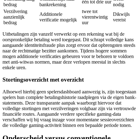
één tot drie uur
bedrag
bankrekening
nodig
Verzilvering
twee tot
Additionele
Dikwijls
aanzienlijk
vierentwintig
verificatie mogelijk
vereist
bedrag
uur
Uitbetalingen zijn vanzelf verwerkt op een rekening wat bij de
oorspronkelijke betaling werd toegepast. Dit schrapt volledige kans
aangaande identiteitsfraude plus zorgt ervoor dat opbrengsten steeds
naar de rechtmatige bezitter aankomen. Tijdens hogere sommen
mogen additionele verificaties gebeuren voor te behoren te voldoen
met anti-witwas normen, maar deze verlopen meestal in slechts
enkele uren.
Stortingsoverzicht met overzicht
Alhoewel hierbij geen spelersdashboard aanwezig is, zijn toegestaan
spelers hun complete betalingshistorie raadplegen via de eigen bank-
statements. Deze transparante aanpak waarborgt hiervoor dat
volledige stortingen met verzilveringen volgbaar zijn via vertrouwde
financiële routes. Aangaande verdere specifieke gaming-data
verschaffen wij bij vraag inzage voor momentane sessieoverzichten
die volledige gaming-activiteit binnen een bepaalde periode tonen.
Onderscheid versus conventionele