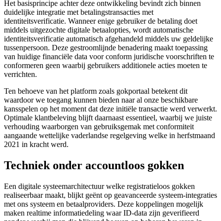
Het basisprincipe achter deze ontwikkeling bevindt zich binnen
duidelijke integratie met betalingstransacties met
identiteitsverificatie. Wanneer enige gebruiker de betaling doet
middels uitgezochte digitale betaalopties, wordt automatische
identiteitsverificatie automatisch afgehandeld middels uw geldelijke
tussenpersoon. Deze gestroomlijnde benadering maakt toepassing
van huidige financiële data voor conform juridische voorschriften te
conformeren geen waarbij gebruikers additionele acties moeten te
verrichten.
Ten behoeve van het platform zoals gokportaal betekent dit
waardoor we toegang kunnen bieden naar al onze beschikbare
kansspelen op het moment dat deze initiële transactie werd verwerkt.
Optimale klantbeleving blijft daarnaast essentieel, waarbij we juiste
verhouding waarborgen van gebruiksgemak met conformiteit
aangaande wettelijke vaderlandse regelgeving welke in herfstmaand
2021 in kracht werd.
Techniek onder accountloos gokken
Een digitale systeemarchitectuur welke registratieloos gokken
realiseerbaar maakt, blijkt geënt op geavanceerde systeem-integraties
met ons systeem en betaalproviders. Deze koppelingen mogelijk
maken realtime informatiedeling waar ID-data zijn geverifieerd