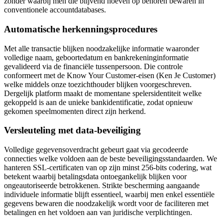
zonder waarbij men die blijvend hoeven op behoren bewaren in
conventionele accountdatabases.
Automatische herkenningsprocedures
Met alle transactie blijken noodzakelijke informatie waaronder
volledige naam, geboortedatum en bankrekeninginformatie
gevalideerd via de financiële tussenpersoon. Die controle
conformeert met de Know Your Customer-eisen (Ken Je Customer)
welke middels onze toezichthouder blijken voorgeschreven.
Dergelijk platform maakt de momentane spelersidentiteit welke
gekoppeld is aan de unieke bankidentificatie, zodat opnieuw
gekomen speelmomenten direct zijn herkend.
Versleuteling met data-beveiliging
Volledige gegevensoverdracht gebeurt gaat via gecodeerde
connecties welke voldoen aan de beste beveiligingsstandaarden. We
hanteren SSL-certificaten van op zijn minst 256-bits codering, wat
betekent waarbij betalingsdata ontoegankelijk blijken voor
ongeautoriseerde betrokkenen. Strikte bescherming aangaande
individuele informatie blijft essentieel, waarbij men enkel essentiële
gegevens bewaren die noodzakelijk wordt voor de faciliteren met
betalingen en het voldoen aan van juridische verplichtingen.