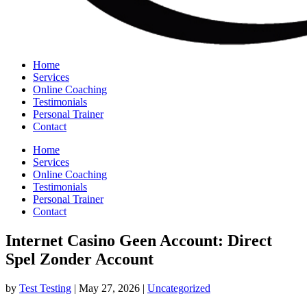
Home
Services
Online Coaching
Testimonials
Personal Trainer
Contact
Home
Services
Online Coaching
Testimonials
Personal Trainer
Contact
Internet Casino Geen Account: Direct
Spel Zonder Account
by
Test Testing
|
May 27, 2026
|
Uncategorized