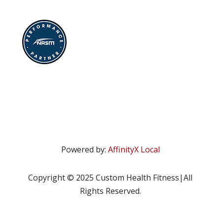
Powered by:
AffinityX Local
Copyright © 2025 Custom Health Fitness|All
Rights Reserved.