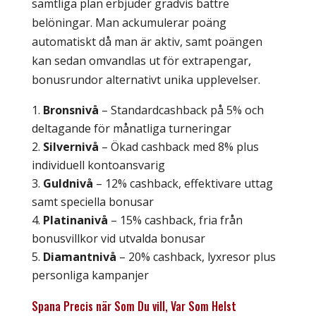
samtliga plan erbjuder gradvis bättre
belöningar. Man ackumulerar poäng
automatiskt då man är aktiv, samt poängen
kan sedan omvandlas ut för extrapengar,
bonusrundor alternativt unika upplevelser.
Bronsnivå
– Standardcashback på 5% och
deltagande för månatliga turneringar
Silvernivå
– Ökad cashback med 8% plus
individuell kontoansvarig
Guldnivå
– 12% cashback, effektivare uttag
samt speciella bonusar
Platinanivå
– 15% cashback, fria från
bonusvillkor vid utvalda bonusar
Diamantnivå
– 20% cashback, lyxresor plus
personliga kampanjer
Spana Precis när Som Du vill, Var Som Helst