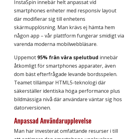
InstaSpin innebär helt anpassat vid
smartphones enheter med responsiv layout
där modifierar sig till enhetens
skärmupplösning. Man krävs ej hämta hem
någon app – vår plattform fungerar smidigt via
varenda moderna mobilwebbläsare.
Uppemot
95% från våra spelutbud
innebär
åtkomligt för smartphones apparater, även
dom bäst efterfrågade levande bordsspelen.
Teamet tillämpar HTML5-teknologi där
säkerställer identiska höga performance plus
bildmässiga nivå där användare väntar sig hos
datorversionen.
Anpassad Användarupplevelse
Man har investerat omfattande resurser i till