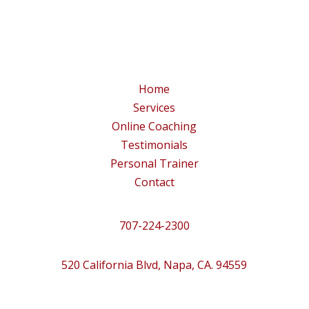
Home
Services
Online Coaching
Testimonials
Personal Trainer
Contact
707-224-2300
520 California Blvd, Napa, CA. 94559