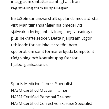
inlägg som omfattar samtligt allt från
registrering fram till spelregler.
InstaSpin tar ansvarsfullt spelande med största
vikt. Man tillhandahåller hjälpmedel vid
självexkludering, inbetalningsbegränsningar
plus bekräftelsetider. Detta hjälpteam utgör
utbildade för att lokalisera tänkbara
spelproblem samt förmår erbjuda kompetent
rådgivning och kontaktuppgifter för
hjälporganisationer.
Sports Medicine Fitness Specialist
NASM Certified Master Trainer
NASM Certified Personal Trainer
NASM Certified Corrective Exercise Specialist