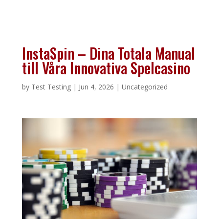
InstaSpin – Dina Totala Manual
till Våra Innovativa Spelcasino
by
Test Testing
|
Jun 4, 2026
|
Uncategorized