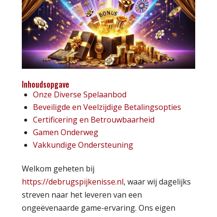
Inhoudsopgave
Onze Diverse Spelaanbod
Beveiligde en Veelzijdige Betalingsopties
Certificering en Betrouwbaarheid
Gamen Onderweg
Vakkundige Ondersteuning
Welkom geheten bij
https://debrugspijkenisse.nl
, waar wij dagelijks
streven naar het leveren van een
ongeëvenaarde game-ervaring. Ons eigen