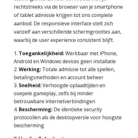
rechtstreeks via de browser van je smartphone
of tablet admissie krijgen tot ons complete
aanbod. De responsieve interface stelt zich
vanzelf aan verschillende schermgroottes aan,
waarbij de user experience consistent blijft.
Toegankelijkheid:
Werkbaar met iPhone,
Android en Windows devices geen installatie
Werking:
Totale admissie tot alle spellen,
betalingsmethoden en account beheer
Snelheid:
Verhoogde oplaadtijden en
soepele gameplay, zelfs bij minder
betrouwbare internetverbindingen
Bescherming:
De identieke security
protocollen als de desktopversie voor hoogste
bescherming