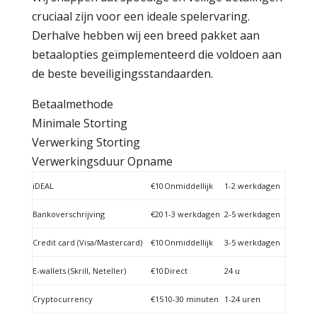
cruciaal zijn voor een ideale spelervaring.
Derhalve hebben wij een breed pakket aan
betaalopties geïmplementeerd die voldoen aan
de beste beveiligingsstandaarden.
Betaalmethode
Minimale Storting
Verwerking Storting
Verwerkingsduur Opname
iDEAL
€10
Onmiddellijk
1-2 werkdagen
Bankoverschrijving
€20
1-3 werkdagen
2-5 werkdagen
Credit card (Visa/Mastercard)
€10
Onmiddellijk
3-5 werkdagen
E-wallets (Skrill, Neteller)
€10
Direct
24 u
Cryptocurrency
€15
10-30 minuten
1-24 uren