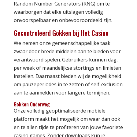
Random Number Generators (RNG) om te
waarborgen dat elke uitslagen volledig
onvoorspelbaar en onbevooroordeeld zijn.
Gecontroleerd Gokken bij Het Casino
We nemen onze gemeenschappelijke taak
zwaar door brede middelen aan te bieden voor
verantwoord spelen. Gebruikers kunnen dag,
per week of maandelijkse stortings en limieten
instellen. Daarnaast bieden wij de mogelijkheid
om pauzeperiodes in te zetten of self-exclusion
aan te aanmelden voor langere termijnen.
Gokken Onderweg
Onze volledig geoptimaliseerde mobiele
platform maakt het mogelijk om waar dan ook
en te allen tijde te profiteren van jouw favoriete
casino games. Zonder downloads kun je