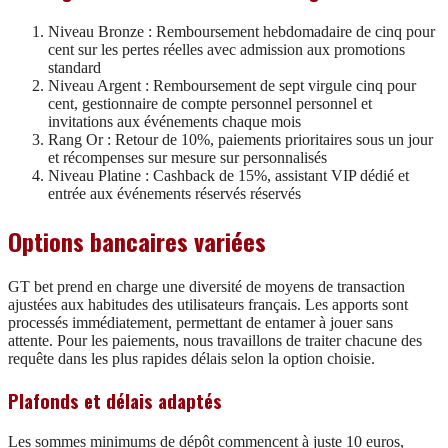
Niveau Bronze : Remboursement hebdomadaire de cinq pour
cent sur les pertes réelles avec admission aux promotions
standard
Niveau Argent : Remboursement de sept virgule cinq pour
cent, gestionnaire de compte personnel personnel et
invitations aux événements chaque mois
Rang Or : Retour de 10%, paiements prioritaires sous un jour
et récompenses sur mesure sur personnalisés
Niveau Platine : Cashback de 15%, assistant VIP dédié et
entrée aux événements réservés réservés
Options bancaires variées
GT bet prend en charge une diversité de moyens de transaction
ajustées aux habitudes des utilisateurs français. Les apports sont
processés immédiatement, permettant de entamer à jouer sans
attente. Pour les paiements, nous travaillons de traiter chacune des
requête dans les plus rapides délais selon la option choisie.
Plafonds et délais adaptés
Les sommes minimums de dépôt commencent à juste 10 euros,