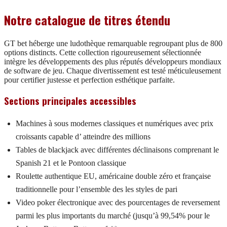
Notre catalogue de titres étendu
GT bet héberge une ludothèque remarquable regroupant plus de 800
options distincts. Cette collection rigoureusement sélectionnée
intègre les développements des plus réputés développeurs mondiaux
de software de jeu. Chaque divertissement est testé méticuleusement
pour certifier justesse et perfection esthétique parfaite.
Sections principales accessibles
Machines à sous modernes classiques et numériques avec prix
croissants capable d’ atteindre des millions
Tables de blackjack avec différentes déclinaisons comprenant le
Spanish 21 et le Pontoon classique
Roulette authentique EU, américaine double zéro et française
traditionnelle pour l’ensemble des les styles de pari
Video poker électronique avec des pourcentages de reversement
parmi les plus importants du marché (jusqu’à 99,54% pour le