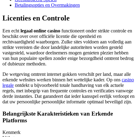
Betalingsopties en Overmakingen
Licenties en Controle
Een echt
legaal online casino
functioneert onder strikte controle en
beschikt over over officiële licentie die openheid en
rechtvaardigheid waarborgen. Zulke sites voldoen aan volledig aan
strikte vereisten die door landelijke autoriteiten worden gesteld
vastgesteld, waardoor deelnemers mogen genieten plezier hebben
van hun populaire spellen zonder enige bezorgdheid omtrent bedrog
of dubieuze methoden.
De wetgeving omtrent internet gokken verschilt per land, maar alle
erkende websites werken binnen het wettelijke kader. Op ons
casino
legale
ontdekt u bijvoorbeeld totale handhaving van elk actuele
regels, met inbegrip van frequente controles en verificaties vanwege
derde instanties. Dat garandeert dat ieder kansspel eerlijk verloopt en
dat uw persoonlijke persoonlijke informatie optimaal beveiligd zijn.
Belangrijkste Karakteristieken van Erkende
Platforms
Kenmerk