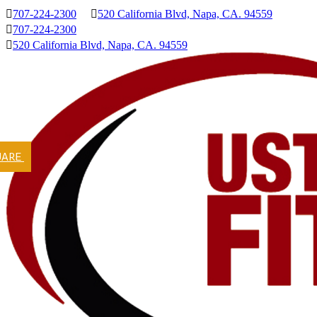

707-224-2300

520 California Blvd, Napa, CA. 94559

707-224-2300

520 California Blvd, Napa, CA. 94559
UARE