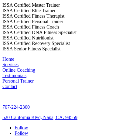
ISSA Certified Master Trainer
ISSA Certified Elite Trainer
ISSA Certified Fitness Therapist
ISSA Certified Personal Trainer
ISSA Certified Fitness Coach
ISSA Certified DNA Fitness Specialist
ISSA Certified Nutritionist
ISSA Certified Recovery Specialist
ISSA Senior Fitness Specialist
Home
Services
Online Coaching
Testimonials
Personal Trainer
Contact
707-224-2300
520 California Blvd, Napa, CA. 94559
Follow
Follow