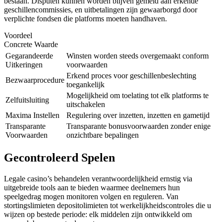
bestaan. Disputen kunnen worden blijven gemeld aan erkende
geschillencommissies, en uitbetalingen zijn gewaarborgd door
verplichte fondsen die platforms moeten handhaven.
Voordeel
Concrete Waarde
Gegarandeerde
Winsten worden steeds overgemaakt conform
Uitkeringen
voorwaarden
Erkend proces voor geschillenbeslechting
Bezwaarprocedure
toegankelijk
Mogelijkheid om toelating tot elk platforms te
Zelfuitsluiting
uitschakelen
Maxima Instellen
Regulering over inzetten, inzetten en gametijd
Transparante
Transparante bonusvoorwaarden zonder enige
Voorwaarden
onzichtbare bepalingen
Gecontroleerd Spelen
Legale casino’s behandelen verantwoordelijkheid ernstig via
uitgebreide tools aan te bieden waarmee deelnemers hun
speelgedrag mogen monitoren volgen en reguleren. Van
stortingslimieten depositolimieten tot werkelijkheidscontroles die u
wijzen op bestede periode: elk middelen zijn ontwikkeld om