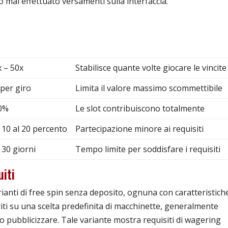
 mai effettuato versamenti sulla interfaccia.
x – 50x
Stabilisce quante volte giocare le vincite
 per giro
Limita il valore massimo scommettibile
0%
Le slot contribuiscono totalmente
 10 al 20 percento
Partecipazione minore ai requisiti
 30 giorni
Tempo limite per soddisfare i requisiti
uiti
anti di free spin senza deposito, ognuna con caratteristich
feriti su una scelta predefinita di macchinette, generalmente
mo pubblicizzare. Tale variante mostra requisiti di wagering