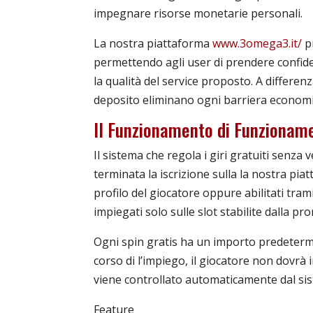
impegnare risorse monetarie personali.
La nostra piattaforma
www.3omega3.it/
p
permettendo agli user di prendere confiden
la qualità del service proposto. A differenz
deposito eliminano ogni barriera economic
Il Funzionamento di Funzionam
Il sistema che regola i giri gratuiti senz
terminata la iscrizione sulla la nostra pia
profilo del giocatore oppure abilitati tra
impiegati solo sulle slot stabilite dalla p
Ogni spin gratis ha un importo predetermi
corso di l’impiego, il giocatore non dovrà
viene controllato automaticamente dal sist
Feature