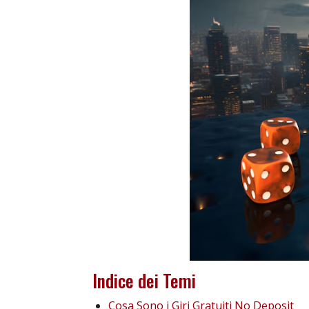
Indice dei Temi
Cosa Sono i Giri Gratuiti No Deposit