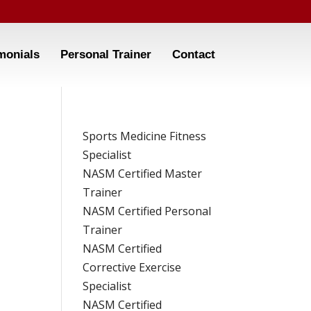
monials
Personal Trainer
Contact
Sports Medicine Fitness
Specialist
NASM Certified Master
Trainer
NASM Certified Personal
Trainer
NASM Certified
Corrective Exercise
Specialist
NASM Certified