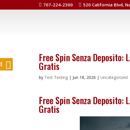
707-224-2300
520 California Blvd, N


Free Spin Senza Deposito: 
Gratis
RE
by
Test Testing
|
Jun 18, 2026
|
Uncategorized
Free Spin Senza Deposito: 
Gratis