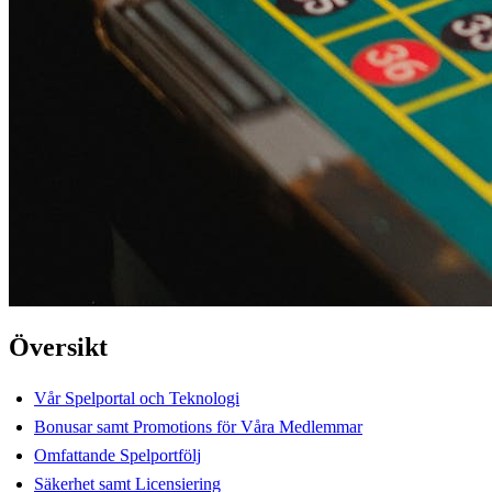
Översikt
Vår Spelportal och Teknologi
Bonusar samt Promotions för Våra Medlemmar
Omfattande Spelportfölj
Säkerhet samt Licensiering