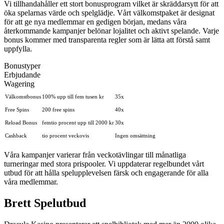
Vi tillhandahåller ett stort bonusprogram vilket är skräddarsytt för att
öka spelarnas värde och spelglädje. Vårt välkomstpaket är designat
för att ge nya medlemmar en gedigen början, medans våra
återkommande kampanjer belönar lojalitet och aktivt spelande. Varje
bonus kommer med transparenta regler som är lätta att förstå samt
uppfylla.
Bonustyper
Erbjudande
Wagering
Välkomstbonus
100% upp till fem tusen kr
35x
Free Spins
200 free spins
40x
Reload Bonus
femtio procent upp till 2000 kr
30x
Cashback
tio procent veckovis
Ingen omsättning
Våra kampanjer varierar från veckotävlingar till månatliga
turneringar med stora prispooler. Vi uppdaterar regelbundet vårt
utbud för att hålla spelupplevelsen färsk och engagerande för alla
våra medlemmar.
Brett Spelutbud