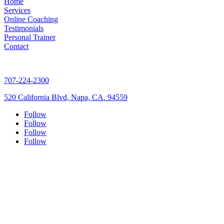
Home
Services
Online Coaching
Testimonials
Personal Trainer
Contact
707-224-2300
520 California Blvd, Napa, CA. 94559
Follow
Follow
Follow
Follow