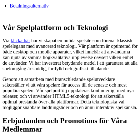
Betalningsalternativ
Vår Spelplattform och Teknologi
Via
klicka här
har vi skapat en nutida spelsite som förenar klassisk
spelelegans med avancerad teknologi. Vår plattform är optimerad för
både desktop och mobile apparater, vilket innebär att användarna
kan njuta av samma högkvalitativa upplevelse oavsett vilken enhet
de använder. Vi har investerat betydande medel i att garantera att alla
spelomgång är smidig, fartfylld och grafiskt tilltalande.
Genom att samarbeta med branschledande spelutvecklare
säkerställer vi att våra spelare får access till de senaste och mest
populära spelen. Vår spelportfölj uppdateras kontinuerligt med nya
releaser, och vi använder HTML5-teknologi för att säkerställa
optimal prestanda över alla plattformar. Detta teknologiska val
möjliggör snabbare laddningstider och en ännu interaktiv spelkänsla.
Erbjudanden och Promotions för Våra
Medlemmar