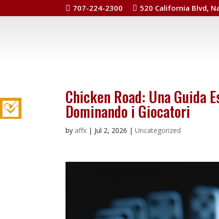
707-224-2300
520 California Blvd, N


Chicken Road: Una Guida Es
Dominando i Giocatori
by
affx
|
Jul 2, 2026
|
Uncategorized