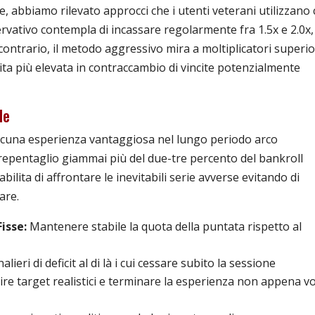
e, abbiamo rilevato approcci che i utenti veterani utilizzano
nservativo contempla di incassare regolarmente fra 1.5x e 2.0x,
contrario, il metodo aggressivo mira a moltiplicatori superio
ita più elevata in contraccambio di vincite potenzialmente
le
ascuna esperienza vantaggiosa nel lungo periodo arco
repentaglio giammai più del due-tre percento del bankroll
bilita di affrontare le inevitabili serie avverse evitando di
are.
isse:
Mantenere stabile la quota della puntata rispetto al
lieri di deficit al di là i cui cessare subito la sessione
ire target realistici e terminare la esperienza non appena vo