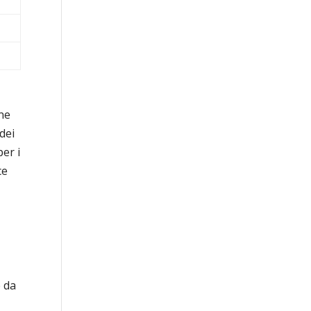
one
 dei
per i
ce
e da