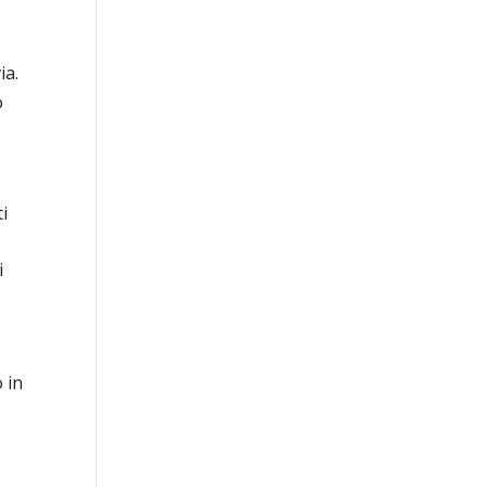
ia.
o
ti
i
 in