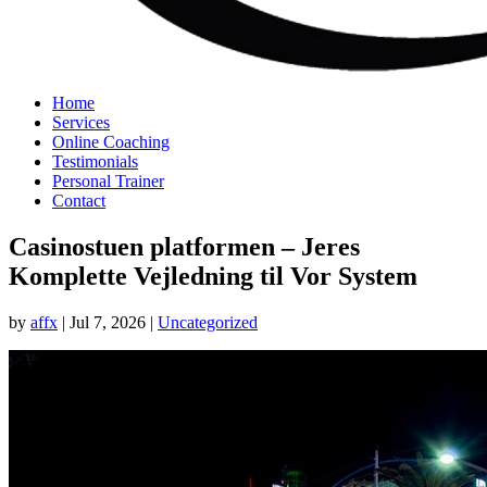
Home
Services
Online Coaching
Testimonials
Personal Trainer
Contact
Casinostuen platformen – Jeres
Komplette Vejledning til Vor System
by
affx
|
Jul 7, 2026
|
Uncategorized