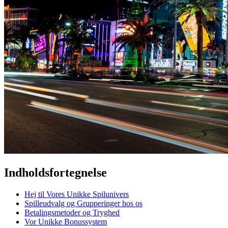
Indholdsfortegnelse
Hej til Vores Unikke Spilunivers
Spilleudvalg og Grupperinger hos os
Betalingsmetoder og Tryghed
Vor Unikke Bonussystem