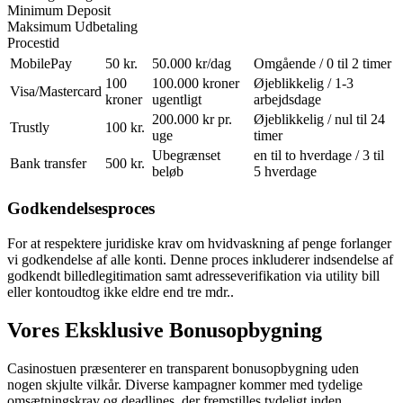
Minimum Deposit
Maksimum Udbetaling
Procestid
MobilePay
50 kr.
50.000 kr/dag
Omgående / 0 til 2 timer
100
100.000 kroner
Øjeblikkelig / 1-3
Visa/Mastercard
kroner
ugentligt
arbejdsdage
200.000 kr pr.
Øjeblikkelig / nul til 24
Trustly
100 kr.
uge
timer
Ubegrænset
en til to hverdage / 3 til
Bank transfer
500 kr.
beløb
5 hverdage
Godkendelsesproces
For at respektere juridiske krav om hvidvaskning af penge forlanger
vi godkendelse af alle konti. Denne proces inkluderer indsendelse af
godkendt billedlegitimation samt adresseverifikation via utility bill
eller kontoudtog ikke eldre end tre mdr..
Vores Eksklusive Bonusopbygning
Casinostuen præsenterer en transparent bonusopbygning uden
nogen skjulte vilkår. Diverse kampagner kommer med tydelige
omsætningskrav og deadlines, der fremstilles tydeligt inden