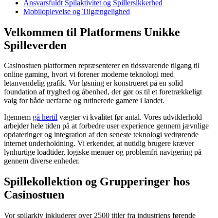
Ansvarsfuldt Spilaktivitet og Spillersikkerhed
Mobiloplevelse og Tilgængelighed
Velkommen til Platformens Unikke
Spilleverden
Casinostuen platformen repræsenterer en tidssvarende tilgang til
online gaming, hvori vi forener moderne teknologi med
letanvendelig grafik. Vor løsning er konstrueret på en solid
foundation af tryghed og åbenhed, der gør os til et foretrækkeligt
valg for både uerfarne og rutinerede gamere i landet.
Igennem
gå hertil
vægter vi kvalitet før antal. Vores udviklerhold
arbejder hele tiden på at forbedre user experience gennem jævnlige
opdateringer og integration af den seneste teknologi vedrørende
internet underholdning. Vi erkender, at nutidig brugere kræver
lynhurtige loadtider, logiske menuer og problemfri navigering på
gennem diverse enheder.
Spillekollektion og Grupperinger hos
Casinostuen
Vor spilarkiv inkluderer over 2500 titler fra industriens førende