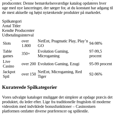
producenter. Denne bemærkelsesværdige katalog opdateres hver
uge med nye lanceringer, der sørger for, at du konstant har adgang til
de mest aktuelle og højst nytænkende produkter på markedet.
Spilkategori
Antal Titler
Kendte Producenter
Udbetalingsinterval
over
NetEnt, Pragmatic Play, Play’n
Slots
94-98%
1.800
GO
Table
Evolution Gaming,
97-99,5
350+
games
Microgaming
procent
Live
over 200
Evolution Gaming, Ezugi
95-99 procent
Casino
Jackpot
NetEnt, Microgaming, Red
over 150
92-96%
Spil
Tiger
Kuraterede Spilkategorier
Vores udvalgte kataloger muliggør det simplere at opdage præcis det
produktet, du leder efter. Lige fra traditionelle frugtslots til moderne
videoslots med indviklede bonusfunktioner – Casinostuen
platformen omfatter diverse præferencer og spillestile.