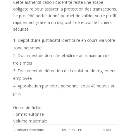
Cette authentification d’identité reste une étape
obligatoire pour assurer la protection des transactions.
Le procédé perfectionné permet de valider votre profil
rapidement grâce à un dispositif de envoi de fichiers
sécurisé.
Dépôt d’une justificatif identitaire en cours via votre
zone personnel
Document de domicile établi de au maximum de
trois mois
Document de détention de la solution de règlement
employée
Approbation par notre personnel sous 48 heures au
plus
Genre de fichier
Format autorisé
Volume maximale
Justificatif d’identité
JPG, PNG, PDF
5 MB