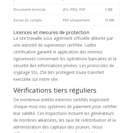
Document domicile
JPG, PNG, PDF
5 MB
Extrait de compte
PDF uniquement
10 MB
Licences et mesures de protection
La site travaille sous agrément officielle délivrée par
une autorité de supervision certifiée. Ladite
certification garantit le application des normes
rigoureuses concernant les opérations bancaires et la
sécurité des informations privées. Les protocoles de
cryptage SSL 256 bits protègent toute transfert
exécutée sur notre site.
Vérifications tiers réguliers
De nombreux entités externes certifiés inspectent
chaque mois nos systèmes de paiement pour certifier
leur validité. Ces inspections incluent les générateurs
de nombres aléatoires, les taux de redistribution et la
administration des capitaux des joueurs. Nous