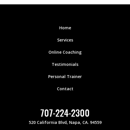
Home
Services
Online Coaching
Testimonials
Personal Trainer
Contact
707-224-2300
520 California Blvd, Napa, CA. 94559