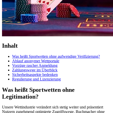
Inhalt
Was heißt Sportwetten ohne aufwendige Verifizierung?
Ablauf anonymer Wettportale
Vorzüge rascher Anmeldung
Zahlungswege im Überblick
Sicherheitsaspekte bedenken
Regulierung und Lizenzierung
Was heißt Sportwetten ohne
Legitimation?
Unsere Wettindustrie verändert sich stetig weiter und präsentiert
Nutzern zunehmend optimierte Zugriffswege. Buchmacher ohne