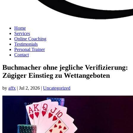
Home
Services
Online Coaching
Testimonials
Personal Trainer
Contact
Buchmacher ohne jegliche Verifizierung:
Zügiger Einstieg zu Wettangeboten
by
affx
|
Jul 2, 2026
|
Uncategorized