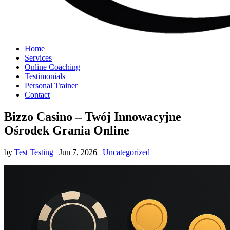
Home
Services
Online Coaching
Testimonials
Personal Trainer
Contact
Bizzo Casino – Twój Innowacyjne
Ośrodek Grania Online
by
Test Testing
|
Jun 7, 2026
|
Uncategorized