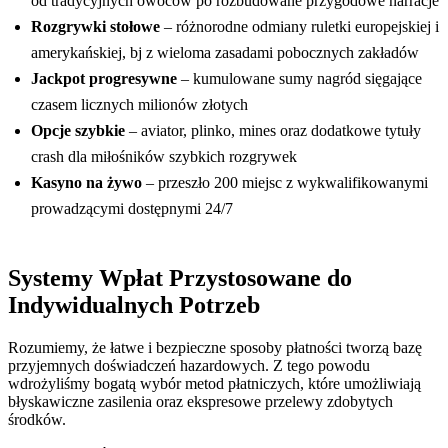
od tradycyjnych owoców po rozbudowane przygodowe narracje
Rozgrywki stołowe
– różnorodne odmiany ruletki europejskiej i
amerykańskiej, bj z wieloma zasadami pobocznych zakładów
Jackpot progresywne
– kumulowane sumy nagród sięgające
czasem licznych milionów złotych
Opcje szybkie
– aviator, plinko, mines oraz dodatkowe tytuły
crash dla miłośników szybkich rozgrywek
Kasyno na żywo
– przeszło 200 miejsc z wykwalifikowanymi
prowadzącymi dostępnymi 24/7
Systemy Wpłat Przystosowane do
Indywidualnych Potrzeb
Rozumiemy, że łatwe i bezpieczne sposoby płatności tworzą bazę
przyjemnych doświadczeń hazardowych. Z tego powodu
wdrożyliśmy bogatą wybór metod płatniczych, które umożliwiają
błyskawiczne zasilenia oraz ekspresowe przelewy zdobytych
środków.