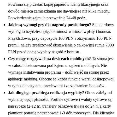
Powinno się przesłać kopię papierów identyfikacyjnego oraz
dowód miejsca zamieszkania nie dawniejsze niż kilka miechy.
Potwierdzenie zajmuje przeważnie 24-48 godz..
Jakie są wymogi gry dla nagrody powitalnego?
Standardowy
wymóg to trzydziestopięciokrotność wartości wpłaty i bonusu.
Przykładowo, przy depozycie 100 PLN i otrzymaniu 100 PLN
premii, należy zrealizować obstawienia o całkowitej sumie 7000
PLN przed opcją wypłaty nagród z bonusu.
Czy mogę rozgrywać na deviceach mobilnych?
Ta strona jest
w całości dostosowana pod kątem urządzeń mobilnych. Nie
wymaga instalowania programu – dość wejść na stronę przez
aplikację mobilną. Obecne są każda funkcje wersji desktopowej,
w tym z depozytami, przelewami i zarządzaniem bonusów.
Jak długiego przebiega realizacja wypłaty?
Okres zależy od
wybranej opcji płatności. Portfele cyfrowe i waluty cyfrowe są
najszybsze (2-12 h), transfery bankowe trwają do 24 h, a karty
płatnicze potrafią potrzebować 1-3 dób roboczych. Dla klientów