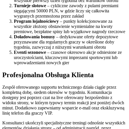
wszystkie pierwszy dzień tygodnia bez warunków obrotu
Turnieje slotowe
– cykliczne zawody z pulami premiami
sięgającymi 50000 PLN, w gdzie liczy się całkowita
wygranych przemnożona przez zakład
Program lojalnościowy
– punkty kolekcjonowane za
wszystkie złożony obstawienie wymienialne na kwoty
premiowe, bezpłatne spiny lub wyjątkowe nagrody rzeczowe
Doładowania bonusy
– dedykowane oferty depozytowe
przyznawane dla regularnych graczy w określone doby
tygodnia, zazwyczaj z niższymi warunkami obrotu
Eventi sezonowe
– czasowe okresowo akcje odniesione ze
uroczystościami, kluczowymi imprezami sportowymi lub
wprowadzeniami nowych gier
Profesjonalna Obsługa Klienta
Zespół oferowanego supportu technicznego działa ciągle przez
kompletną dobę, siedem okresów w tygodniu. Komunikacja
dostępny jest poprzez czat na live oferowany bezpośrednio z
widoku strony, w którym typowy termin reakcji jest poniżej dwóch
minut. Dodatkowo zapewniamy wsparcie e-mail oraz ekskluzywną
linię telefon dla graczy VIP.
Konsultanci ukończyli specjalistyczne treningi odnośnie wszystkich
elementów działania strony – od administracji nagród, przez