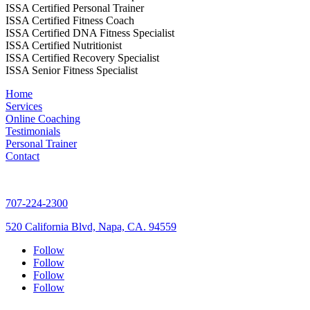
ISSA Certified Personal Trainer
ISSA Certified Fitness Coach
ISSA Certified DNA Fitness Specialist
ISSA Certified Nutritionist
ISSA Certified Recovery Specialist
ISSA Senior Fitness Specialist
Home
Services
Online Coaching
Testimonials
Personal Trainer
Contact
707-224-2300
520 California Blvd, Napa, CA. 94559
Follow
Follow
Follow
Follow