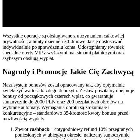
Wszystkie operacje są obsługiwane z utrzymaniem całkowitej
prywatności, a limity dzienne i 30-dniowe da się dostosować
indywidualnie po sprawdzeniu konta. Udostępniamy również
specjalne oferty VIP z wyższymi maksimami płatniczymi oraz
szybszym obsługą wypłat.
Nagrody i Promocje Jakie Cię Zachwycą
Nasz system bonusów został opracowany tak, aby optymalnie
zwiększyć wartość każdego depozytu. Zestaw powitalny obejmuje
bonusy od początkowych czterech wpłat, co gwarantuje
sumarycznie do 2000 PLN oraz 200 bezpłatnych obrotów na
wybrane automaty. Wymagania obrotu są zrozumiałe i
konkurencyjne – standardowo 35-krotność kwoty bonusu przed
możliwością wypłaty.
Zwrot cashback
– cotygodniowy refund 10% przegranych
poniesionych w ubiegłym okresie, naliczany samoczynnie