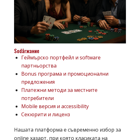
Sodârжание
Геймърско портфейл и software
партньорства
Bonus програма и промоционални
предложения
Платежни методи за местните
потребители
Mobile версия и accessibility
Секюрити и лиценз
Нашата платформа е съвременно избор за
online хазарт, при която класиката на