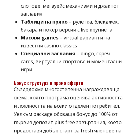
слотове, мегауейс механизми и джакпот
заглавия
Taблици на пряко
– рулетка, блекджек,
бакара и покер версии с live крупиета
Масови games
– virtual варианти на
известни casino classics
Специални заглавия
– bingo, скреч
cards, виртуални спортове и моментални
игри
Бонус структура и промо офeрти
Създадохме многостепенна награждаваща
схема, която програма оценява активността
и лоялността на всеки отделен потребител.
Уелкъм package обхваща бонус до 100% от
първия депозит plus free завъртания, което
предоставя добър старт за fresh члeнове на