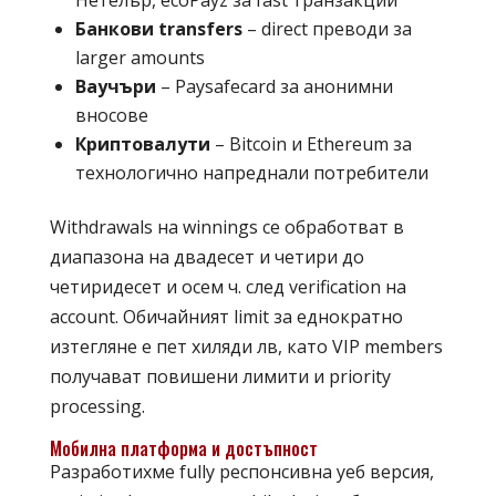
Банкови transfers
– direct преводи за
larger amounts
Ваучъри
– Paysafecard за анонимни
внoсове
Криптовалути
– Bitcoin и Ethereum за
технологично напреднали потребители
Withdrawals на winnings се обработват в
диапазона на двадесет и четири до
четиридесет и осем ч. след verification на
account. Обичайният limit за еднократно
изтегляне е пет хиляди лв, като VIP members
получават повишени лимити и priority
processing.
Мобилна платформа и достъпност
Разработихме fully респонсивна уеб версия,