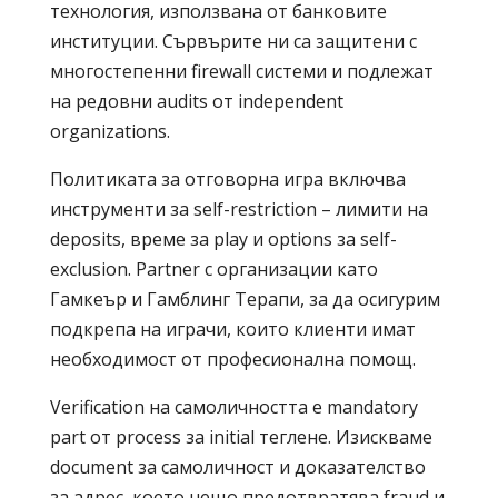
технология, използвана от банковите
институции. Сървърите ни са защитени с
многостепенни firewall системи и подлежат
на редовни audits от independent
organizations.
Политиката за отговорна игра включва
инструменти за self-restriction – лимити на
deposits, време за play и options за self-
exclusion. Partner с организации като
Гамкеър и Гамблинг Терапи, за да осигурим
подкрепа на играчи, които клиенти имат
необходимост от професионална помощ.
Verification на самоличността е mandatory
part от process за initial теглене. Изискваме
document за самоличност и доказателство
за адрес, което нещо предотвратява fraud и