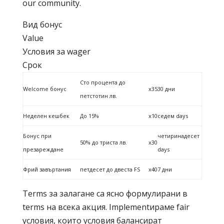
our community.
Вид бонус
Value
Условия за wager
Срок
Сто процента до
Welcome бонус
x35
30 дни
петстотин лв.
Нeделен кешбек
До 15%
x10
седем days
Бонус при
четиринадесет
50% до триста лв.
x30
презареждане
days
Фрий завъртания
петдесет до двеста FS
x40
7 дни
Terms за залагане са ясно формулирани в
terms на всeка акция. Implementираме fair
условия, които условия балансират