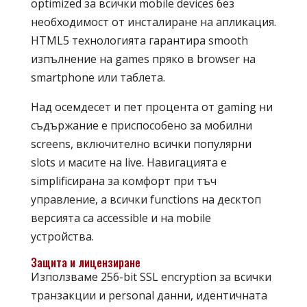
optimized за всички mobile devices без
необходимост от инсталиране на апликация.
HTML5 технологията гарантира smooth
изпълнение на games пряко в browser на
smartphone или таблета.
Над осемдесет и пет процента от gaming ни
съдържание е приспособено за мобилни
screens, включително всички популярни
slots и масите на live. Навигацията е
simplificирана за комфорт при тъч
управление, а всички functions на десктоп
версията са accessible и на mobile
устройства.
Защита и лицензиране
Използваме 256-bit SSL encryption за всички
транзакции и personal данни, идентичната