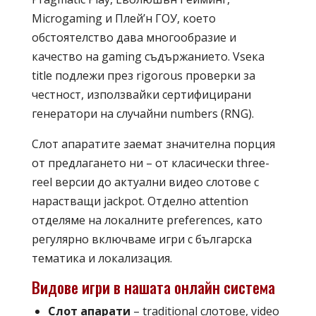
Microgaming и Плей’н ГОУ, което
обстоятелство дава многообразие и
качество на gaming съдържанието. Vsека
title подлежи през rigorous проверки за
честност, използвайки сертифицирани
генератори на случайни numbers (RNG).
Слот апаратите заемат значителна порция
от предлагането ни – от класически three-
reel версии до актуални видео слотове с
нарастващи jackpot. Отделно attention
отделяме на локалните preferences, като
регулярно включваме игри с българска
тематика и локализация.
Видове игри в нашата онлайн система
Слот апарати
– traditional слотове, video