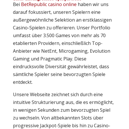
Bei
BetRepublic casino online
haben wir uns
darauf fokussiert, unseren Spielern eine
außergewöhnliche Selektion an erstklassigen
Casino-Spielen zu offerieren. Unser Portfolio
umfasst über 3.500 Games von mehr als 70
etablierten Providern, einschließlich Top-
Anbieter wie NetEnt, Microgaming, Evolution
Gaming und Pragmatic Play. Diese
eindrucksvolle Diversität gewährleistet, dass
sämtliche Spieler seine bevorzugten Spiele
entdeckt.
Unsere Webseite zeichnet sich durch eine
intuitive Strukturierung aus, die es ermöglicht,
in wenigen Sekunden zum bevorzugten Spiel
zu wechseln. Von altbekannten Slots über
progressive Jackpot-Spiele bis hin zu Casino-