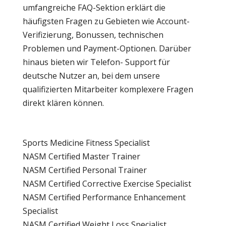
umfangreiche FAQ-Sektion erklärt die
häufigsten Fragen zu Gebieten wie Account-
Verifizierung, Bonussen, technischen
Problemen und Payment-Optionen. Darüber
hinaus bieten wir Telefon- Support für
deutsche Nutzer an, bei dem unsere
qualifizierten Mitarbeiter komplexere Fragen
direkt klären können.
Sports Medicine Fitness Specialist
NASM Certified Master Trainer
NASM Certified Personal Trainer
NASM Certified Corrective Exercise Specialist
NASM Certified Performance Enhancement
Specialist
NASM Certified Weight Loss Specialist