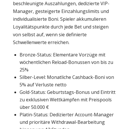
beschleunigte Auszahlungen, dedizierte VIP-
Manager, gesteigerte Einzahlungslimits und
individualisierte Boni. Spieler akkumulieren
Loyalitätspunkte durch jede Bet und steigen
von selbst auf, wenn sie definierte
Schwellenwerte erreichen.
Bronze-Status: Elementare Vorzüge mit
wöchentlichen Reload-Bonussen von bis zu
25%
Silber-Level: Monatliche Cashback-Boni von
5% auf Verluste netto
Gold-Status: Geburtstags-Bonus und Eintritt
zu exklusiven Wettkämpfen mit Preispools
über 50.000 €
Platin-Status: Dedizierter Account-Manager
und prioritäre Withdrawal-Bearbeitung