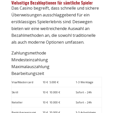
Vielseitige Bezahloptionen für sämtliche Spieler
Das Casino begreift, dass schnelle und sichere
Überweisungen ausschlaggebend für ein
erstklassiges Spielerlebnis sind. Deswegen
bieten wir eine weitreichende Auswahl an
Bezahlmethoden an, die sowohl traditionelle
als auch moderne Optionen umfassen.
Zahlungsmethode
Mindesteinzahlung
Maximalauszahlung
Bearbeitungszeit
Visa/Mastercard
10 €
5.000 €
1-3 Werktage
Skrill
10 €
10.000 €
Sofort – 24h
Neteller
10 €
10.000 €
Sofort – 24h
Banküberweisung
20 €
20.000 €
3-5 Arbeitstage