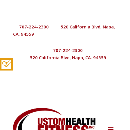
707-224-2300
520 California Blvd, Napa,


CA. 94559
707-224-2300

520 California Blvd, Napa, CA. 94559
