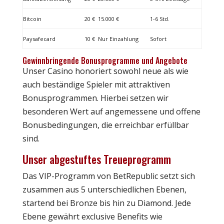
Bitcoin
20 €
15.000 €
1-6 Std.
Paysafecard
10 €
Nur Einzahlung
Sofort
Gewinnbringende Bonusprogramme und Angebote
Unser Casino honoriert sowohl neue als wie
auch beständige Spieler mit attraktiven
Bonusprogrammen. Hierbei setzen wir
besonderen Wert auf angemessene und offene
Bonusbedingungen, die erreichbar erfüllbar
sind.
Unser abgestuftes Treueprogramm
Das VIP-Programm von BetRepublic setzt sich
zusammen aus 5 unterschiedlichen Ebenen,
startend bei Bronze bis hin zu Diamond. Jede
Ebene gewährt exclusive Benefits wie