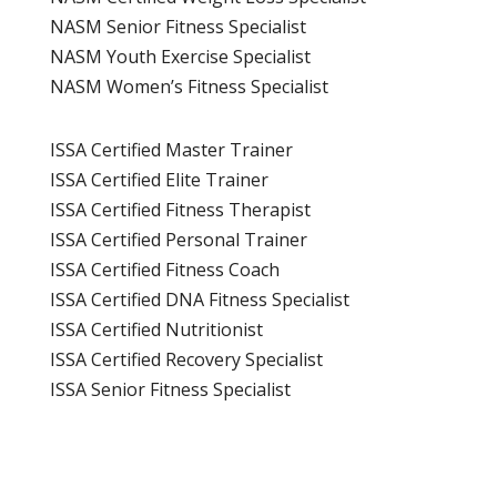
NASM Senior Fitness Specialist
NASM Youth Exercise Specialist
NASM Women’s Fitness Specialist
ISSA Certified Master Trainer
ISSA Certified Elite Trainer
ISSA Certified Fitness Therapist
ISSA Certified Personal Trainer
ISSA Certified Fitness Coach
ISSA Certified DNA Fitness Specialist
ISSA Certified Nutritionist
ISSA Certified Recovery Specialist
ISSA Senior Fitness Specialist