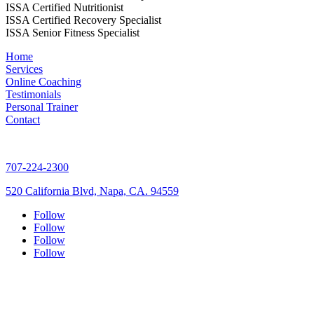
ISSA Certified Nutritionist
ISSA Certified Recovery Specialist
ISSA Senior Fitness Specialist
Home
Services
Online Coaching
Testimonials
Personal Trainer
Contact
707-224-2300
520 California Blvd, Napa, CA. 94559
Follow
Follow
Follow
Follow