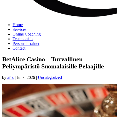
Home
Services
Online Coaching
Testimonials
Personal Trainer
Contact
BetAlice Casino – Turvallinen
Peliympäristö Suomalaisille Pelaajille
by
affx
|
Jul 8, 2026
|
Uncategorized