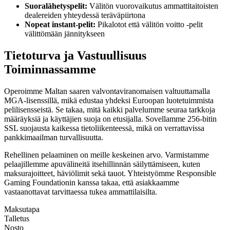
Suoralähetyspelit:
Välitön vuorovaikutus ammattitaitoisten
dealereiden yhteydessä teräväpiirtona
Nopeat instant-pelit:
Pikalotot että välitön voitto -pelit
välittömään jännitykseen
Tietoturva ja Vastuullisuus
Toiminnassamme
Operoimme Maltan saaren valvontaviranomaisen valtuuttamalla
MGA-lisenssillä, mikä edustaa yhdeksi Euroopan luotetuimmista
pelilisensseistä. Se takaa, mitä kaikki palvelumme seuraa tarkkoja
määräyksiä ja käyttäjien suoja on etusijalla. Sovellamme 256-bitin
SSL suojausta kaikessa tietoliikenteessä, mikä on verrattavissa
pankkimaailman turvallisuutta.
Rehellinen pelaaminen on meille keskeinen arvo. Varmistamme
pelaajillemme apuvälineitä itsehillinnän säilyttämiseen, kuten
maksurajoitteet, häviölimit sekä tauot. Yhteistyömme Responsible
Gaming Foundationin kanssa takaa, että asiakkaamme
vastaanottavat tarvittaessa tukea ammattilaisilta.
Maksutapa
Talletus
Nosto