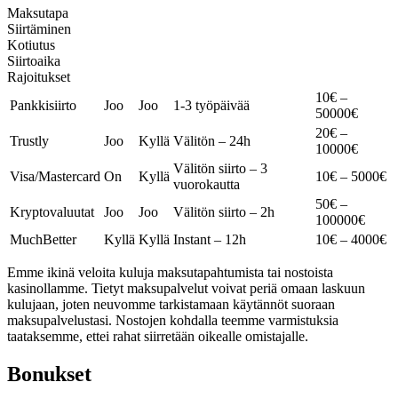
Maksutapa
Siirtäminen
Kotiutus
Siirtoaika
Rajoitukset
10€ –
Pankkisiirto
Joo
Joo
1-3 työpäivää
50000€
20€ –
Trustly
Joo
Kyllä
Välitön – 24h
10000€
Välitön siirto – 3
Visa/Mastercard
On
Kyllä
10€ – 5000€
vuorokautta
50€ –
Kryptovaluutat
Joo
Joo
Välitön siirto – 2h
100000€
MuchBetter
Kyllä
Kyllä
Instant – 12h
10€ – 4000€
Emme ikinä veloita kuluja maksutapahtumista tai nostoista
kasinollamme. Tietyt maksupalvelut voivat periä omaan laskuun
kulujaan, joten neuvomme tarkistamaan käytännöt suoraan
maksupalvelustasi. Nostojen kohdalla teemme varmistuksia
taataksemme, ettei rahat siirretään oikealle omistajalle.
Bonukset