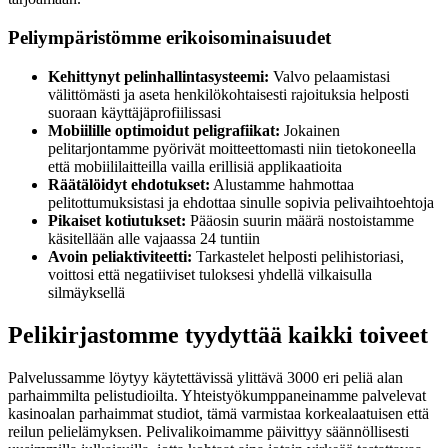
Peliympäristömme erikoisominaisuudet
Kehittynyt pelinhallintasysteemi:
Valvo pelaamistasi
välittömästi ja aseta henkilökohtaisesti rajoituksia helposti
suoraan käyttäjäprofiilissasi
Mobiilille optimoidut peligrafiikat:
Jokainen
pelitarjontamme pyörivät moitteettomasti niin tietokoneella
että mobiililaitteilla vailla erillisiä applikaatioita
Räätälöidyt ehdotukset:
Alustamme hahmottaa
pelitottumuksistasi ja ehdottaa sinulle sopivia pelivaihtoehtoja
Pikaiset kotiutukset:
Pääosin suurin määrä nostoistamme
käsitellään alle vajaassa 24 tuntiin
Avoin peliaktiviteetti:
Tarkastelet helposti pelihistoriasi,
voittosi että negatiiviset tuloksesi yhdellä vilkaisulla
silmäyksellä
Pelikirjastomme tyydyttää kaikki toiveet
Palvelussamme löytyy käytettävissä ylittävä 3000 eri peliä alan
parhaimmilta pelistudioilta. Yhteistyökumppaneinamme palvelevat
kasinoalan parhaimmat studiot, tämä varmistaa korkealaatuisen että
reilun pelielämyksen. Pelivalikoimamme päivittyy säännöllisesti