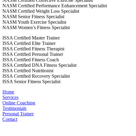
NASM Certified Corrective Exercise Specialist
NASM Certified Performance Enhancement Specialist
NASM Certified Weight Loss Specialist
NASM Senior Fitness Specialist
NASM Youth Exercise Specialist
NASM Women’s Fitness Specialist
ISSA Certified Master Trainer
ISSA Certified Elite Trainer
ISSA Certified Fitness Therapist
ISSA Certified Personal Trainer
ISSA Certified Fitness Coach
ISSA Certified DNA Fitness Specialist
ISSA Certified Nutritionist
ISSA Certified Recovery Specialist
ISSA Senior Fitness Specialist
Home
Services
Online Coaching
Testimonials
Personal Trainer
Contact