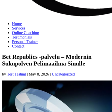
Home
Services
Online Coaching
Testimonials
Personal Trainer
Contact
Bet Republics -palvelu – Modernin
Sukupolven Pelimaailma Sinulle
by
Test Testing
|
May 8, 2026
|
Uncategorized