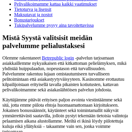
Pelivalikoimamme kattaa kaikki vaatimukset
Tietoturva ja lisensit
Maksutavat ja nostot
Bonustarjoukset
Tukipalvelumme pysyy aina tavoitettavissa
Mistä Syystä valitsisit meidän
palvelumme pelialustaksesi
Olemme rakentaneet
Betrepublic login
-palvelun tarjoamaan
asiakkaillemme nykyaikaisen että kitkattoman pelielämyksen, mikä
yhdistää huippulaadun, nopeustason että turvallisuuden.
Palvelumme rakentuu lujaan omistautumiseen turvalliseen
pelitoimintaan että asiakastyytyväisyyteen. Kasinomme erottautuu
kilpailijoistaan erityisellä tavalla pikaisten kotiutusten, kattavan
pelivalikoimamme sekä asiakaslähtöisen palvelun johdosta.
Käyttäjämme pitävät erityisen paljon avointa viestintäämme sekä
sitä, jotta emme piilota ehtoja huomaamattomaan kirjoitukseen.
Jokainen bonussäännöt, käytänteet sekä toimintamallit näkyvät
ymmärrettävästi saatavilla, jolloin pystyt tekemään tietoisia valintoja
pelaamisen aikana alustollamme. Meiltä ei ikinä löydy piilotettuja
kuluja eikä yllätyksiä – takaamme vain sen, jonka voimme
tarjoamaan.