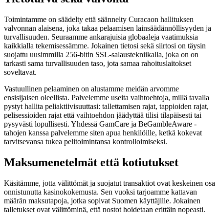
Toimintamme on säädelty että säännelty Curacaon hallituksen
valvonnan alaisena, joka takaa pelaamisen lainsäädännöllisyyden ja
turvallisuuden. Seuraamme ankarajuisia globaaleja vaatimuksia
kaikkialla tekemisessämme. Jokainen tietosi sekä siirtosi on täysin
suojattu uusimmilla 256-bitin SSL-salaustekniikalla, joka on on
tarkasti sama turvallisuuden taso, jota samaa rahoituslaitokset
soveltavat.
Vastuullinen pelaaminen on alustamme meidän arvomme
ensisijaisen oleellista. Palvelemme useita vaihtoehtoja, millä tavalla
pystyt hallita peliaktiivisuuttasi: tallettamisen rajat, tappioiden rajat,
pelisessioiden rajat että vaihtoehdon jäädyttää tilisi tilapäisesti tai
pysyvästi lopullisesti. Yhdessä GamCare ja BeGambleAware -
tahojen kanssa palvelemme siten apua henkilöille, ketkä kokevat
tarvitsevansa tukea pelitoimintansa kontrolloimiseksi.
Maksumenetelmät että kotiutukset
Käsitämme, jotta välittömät ja suojatut transaktiot ovat keskeinen osa
onnistunutta kasinokokemusta. Sen vuoksi tarjoamme kattavan
määrän maksutapoja, jotka sopivat Suomen käyttäjille. Jokainen
talletukset ovat välittöminä, että nostot hoidetaan erittäin nopeasti.