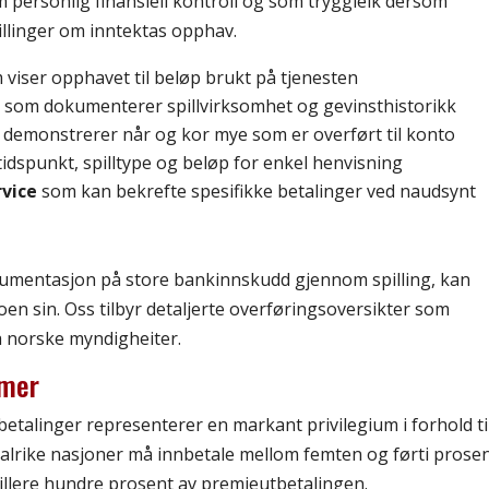
m personlig finansiell kontroll og som tryggleik dersom
llinger om inntektas opphav.
viser opphavet til beløp brukt på tjenesten
r
som dokumenterer spillvirksomhet og gevinsthistorikk
demonstrerer når og kor mye som er overført til konto
idspunkt, spilltype og beløp for enkel henvisning
vice
som kan bekrefte spesifikke betalinger ved naudsynt
mentasjon på store bankinnskudd gjennom spilling, kan
toen sin. Oss tilbyr detaljerte overføringsoversikter som
a norske myndigheiter.
emer
betalinger representerer en markant privilegium i forhold ti
alrike nasjoner må innbetale mellom femten og førti prosen
pillere hundre prosent av premieutbetalingen.