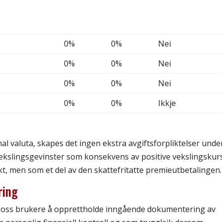
0%
0%
Nei
0%
0%
Nei
0%
0%
Nei
0%
0%
Ikkje
nal valuta, skapes det ingen ekstra avgiftsforpliktelser unde
vekslingsgevinster som konsekvens av positive vekslingskur
tekt, men som et del av den skattefritatte premieutbetalingen.
ring
rår oss brukere å opprettholde inngående dokumentering av