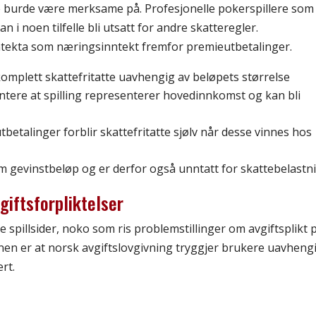
ere burde være merksame på. Profesjonelle pokerspillere som
n i noen tilfelle bli utsatt for andre skatteregler.
tekta som næringsinntekt fremfor premieutbetalinger.
omplett skattefritatte uavhengig av beløpets størrelse
ere at spilling representerer hovedinnkomst og kan bli
betalinger forblir skattefritatte sjølv når desse vinnes hos
 gevinstbeløp og er derfor også unntatt for skattebelastn
iftsforpliktelser
 spillsider, noko som ris problemstillinger om avgiftsplikt 
onen er at norsk avgiftslovgivning tryggjer brukere uavheng
ert.