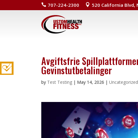
707-224-2300
520 California Blvd,


Avgiftsfrie Spillplattforme
Gevinstutbetalinger
by
Test Testing
|
May 14, 2026
|
Uncategorize