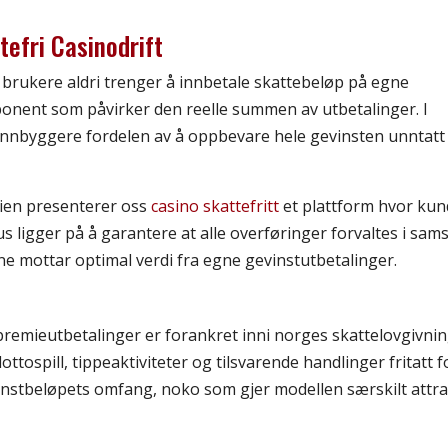
efri Casinodrift
m brukere aldri trenger å innbetale skattebeløp på egne
ponent som påvirker den reelle summen av utbetalinger. I
e innbyggere fordelen av å oppbevare hele gevinsten unntatt
rien presenterer oss
casino skattefritt
et plattform hvor kun
us ligger på å garantere at alle overføringer forvaltes i sam
erne mottar optimal verdi fra egne gevinstutbetalinger.
 premieutbetalinger er forankret inni norges skattelovgivnin
ttospill, tippeaktiviteter og tilsvarende handlinger fritatt f
vinstbeløpets omfang, noko som gjer modellen særskilt attra