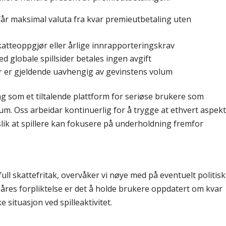
får maksimal valuta fra kvar premieutbetaling uten
tteoppgjør eller årlige innrapporteringskrav
ed globale spillsider betales ingen avgift
 er gjeldende uavhengig av gevinstens volum
g som et tiltalende plattform for seriøse brukere som
m. Oss arbeidar kontinuerlig for å trygge at ethvert aspek
slik at spillere kan fokusere på underholdning fremfor
ull skattefritak, overvåker vi nøye med på eventuelt politis
åres forpliktelse er det å holde brukere oppdatert om kvar
situasjon ved spilleaktivitet.