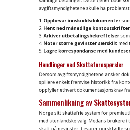
samtlige betalinger. Dette tjener både so
avgiftsmyndighetene skulle ha problemsti
Oppbevar innskuddsdokumenter
som 
Hent ned månedlige kontoutskrifte
Arkiver utbetalingsbekreftelser
som 
Noter større gevinster særskilt
med t
Lagre korrespondanse med kundeser
Handlinger ved Skatteforespørsler
Dersom avgiftsmyndighetene ønsker doku
spillere enkelt fremvise historikk fra kon
oppfyller ethvert dokumentasjonskrav fr
Sammenlikning av Skattesyst
Norge sitt skattefrie system for premieut
med utenlandske valg. Medans brukere i t
skatt på gevinster, bevarer norskfødte s