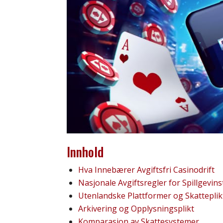
Innhold
Hva Innebærer Avgiftsfri Casinodrift
Nasjonale Avgiftsregler for Spillgevins
Utenlandske Plattformer og Skatteplik
Arkivering og Opplysningsplikt
Komparasjon av Skattesystemer