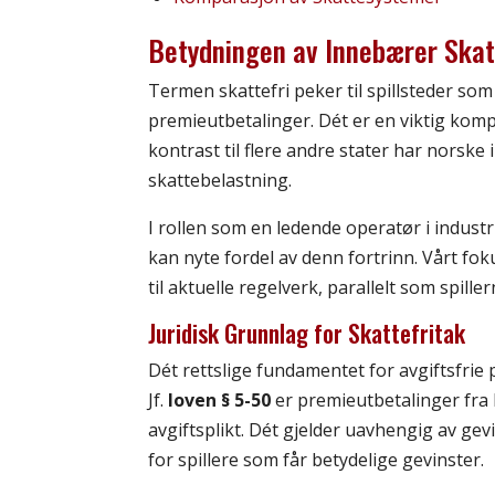
Betydningen av Innebærer Skatt
Termen skattefri peker til spillsteder so
premieutbetalinger. Dét er en viktig kom
kontrast til flere andre stater har norsk
skattebelastning.
I rollen som en ledende operatør i indust
kan nyte fordel av denn fortrinn. Vårt fok
til aktuelle regelverk, parallelt som spill
Juridisk Grunnlag for Skattefritak
Dét rettslige fundamentet for avgiftsfrie
Jf.
loven § 5-50
er premieutbetalinger fra lo
avgiftsplikt. Dét gjelder uavhengig av ge
for spillere som får betydelige gevinster.