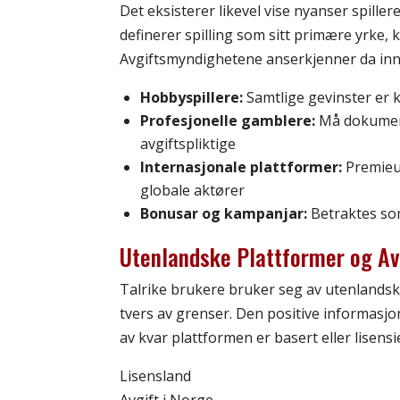
Det eksisterer likevel vise nyanser spill
definerer spilling som sitt primære yrke, ka
Avgiftsmyndighetene anserkjenner da inn
Hobbyspillere:
Samtlige gevinster er k
Profesjonelle gamblere:
Må dokument
avgiftspliktige
Internasjonale plattformer:
Premieut
globale aktører
Bonusar og kampanjar:
Betraktes som
Utenlandske Plattformer og Avg
Talrike brukere bruker seg av utenlandske
tvers av grenser. Den positive informasj
av kvar plattformen er basert eller lisensi
Lisensland