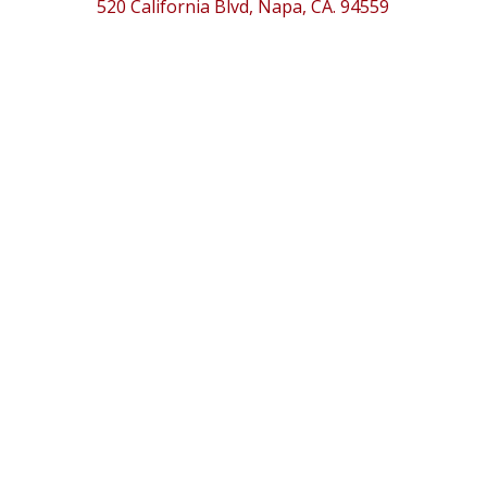
520 California Blvd, Napa, CA. 94559