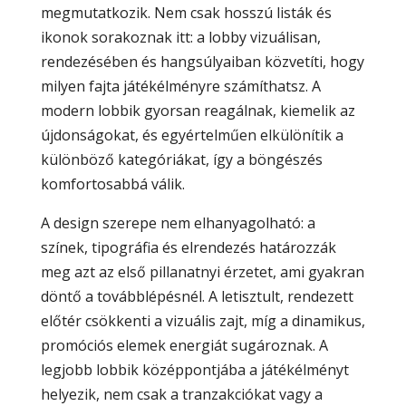
megmutatkozik. Nem csak hosszú listák és
ikonok sorakoznak itt: a lobby vizuálisan,
rendezésében és hangsúlyaiban közvetíti, hogy
milyen fajta játékélményre számíthatsz. A
modern lobbik gyorsan reagálnak, kiemelik az
újdonságokat, és egyértelműen elkülönítik a
különböző kategóriákat, így a böngészés
komfortosabbá válik.
A design szerepe nem elhanyagolható: a
színek, tipográfia és elrendezés határozzák
meg azt az első pillanatnyi érzetet, ami gyakran
döntő a továbblépésnél. A letisztult, rendezett
előtér csökkenti a vizuális zajt, míg a dinamikus,
promóciós elemek energiát sugároznak. A
legjobb lobbik középpontjába a játékélményt
helyezik, nem csak a tranzakciókat vagy a