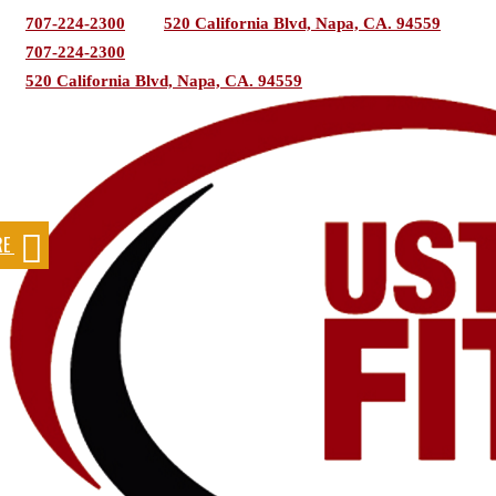


707-224-2300
520 California Blvd, Napa, CA. 94559

707-224-2300

520 California Blvd, Napa, CA. 94559
RE