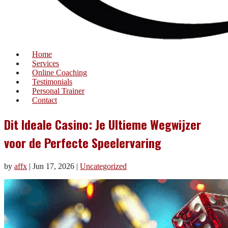
Home
Services
Online Coaching
Testimonials
Personal Trainer
Contact
Dit Ideale Casino: Je Ultieme Wegwijzer
voor de Perfecte Speelervaring
by
affx
|
Jun 17, 2026
|
Uncategorized