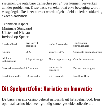
systemen die ontelbare transacties per 24 uur kunnen verwerken
zonder problemen. Deze basis verzekert dat elke beweging wordt
vastgelegd, elke inzet correct wordt afgehandeld en iedere uitkering
exact plaatsvindt.
Technisch Aspect
Minimale Standaard
Uitstekend Niveau
Invloed op Speler
drie tot vijf
Toegenomen
Laadsnelheid
onder 2 seconden
seconden
betrokkenheid
Uptime
98%
vrijwel 100%
Constante beschikbaarheid
Mobiele
Adaptief design
Native app-ervaring
Comfort onderweg
optimalisatie
onder dertig
Verwerkingssnelheid
1-3 minuten
Directe bevrediging
seconden
Laadtijden spellen
5-8 seconden
2 à 3 seconden
Naadloze flow
Dit Spelportfolio: Variatie en Innovatie
De basis van alle casino behelst natuurlijk uit het spelaanbod. Een
optimaal casino biedt een grondig samengestelde collectie die