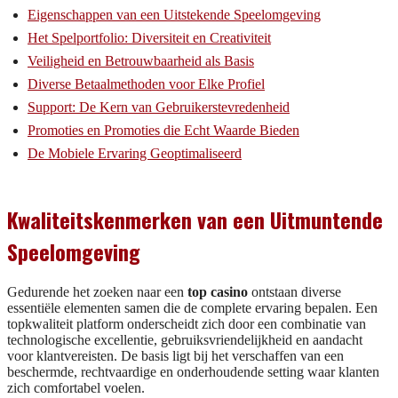
Eigenschappen van een Uitstekende Speelomgeving
Het Spelportfolio: Diversiteit en Creativiteit
Veiligheid en Betrouwbaarheid als Basis
Diverse Betaalmethoden voor Elke Profiel
Support: De Kern van Gebruikerstevredenheid
Promoties en Promoties die Echt Waarde Bieden
De Mobiele Ervaring Geoptimaliseerd
Kwaliteitskenmerken van een Uitmuntende
Speelomgeving
Gedurende het zoeken naar een
top casino
ontstaan diverse
essentiële elementen samen die de complete ervaring bepalen. Een
topkwaliteit platform onderscheidt zich door een combinatie van
technologische excellentie, gebruiksvriendelijkheid en aandacht
voor klantvereisten. De basis ligt bij het verschaffen van een
beschermde, rechtvaardige en onderhoudende setting waar klanten
zich comfortabel voelen.