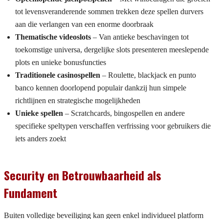
tot levensveranderende sommen trekken deze spellen durvers
aan die verlangen van een enorme doorbraak
Thematische videoslots
– Van antieke beschavingen tot
toekomstige universa, dergelijke slots presenteren meeslepende
plots en unieke bonusfuncties
Traditionele casinospellen
– Roulette, blackjack en punto
banco kennen doorlopend populair dankzij hun simpele
richtlijnen en strategische mogelijkheden
Unieke spellen
– Scratchcards, bingospellen en andere
specifieke speltypen verschaffen verfrissing voor gebruikers die
iets anders zoekt
Security en Betrouwbaarheid als
Fundament
Buiten volledige beveiliging kan geen enkel individueel platform