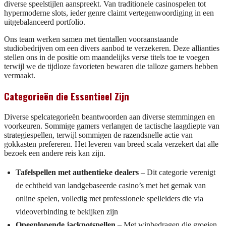
diverse speelstijlen aanspreekt. Van traditionele casinospelen tot
hypermoderne slots, ieder genre claimt vertegenwoordiging in een
uitgebalanceerd portfolio.
Ons team werken samen met tientallen vooraanstaande
studiobedrijven om een divers aanbod te verzekeren. Deze allianties
stellen ons in de positie om maandelijks verse titels toe te voegen
terwijl we de tijdloze favorieten bewaren die talloze gamers hebben
vermaakt.
Categorieën die Essentieel Zijn
Diverse spelcategorieën beantwoorden aan diverse stemmingen en
voorkeuren. Sommige gamers verlangen de tactische laagdiepte van
strategiespellen, terwijl sommigen de razendsnelle actie van
gokkasten prefereren. Het leveren van breed scala verzekert dat alle
bezoek een andere reis kan zijn.
Tafelspellen met authentieke dealers
– Dit categorie verenigt
de echtheid van landgebaseerde casino’s met het gemak van
online spelen, volledig met professionele spelleiders die via
videoverbinding te bekijken zijn
Opeenlopende jackpotspellen
– Met winbedragen die groeien