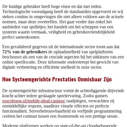
De huidige gebruiker heeft hoge eisen en dat met reden.
Technologische vooruitgang heeft de standaarden opgevoerd en wij
steken continu in omgevingen die niet alleen voldoen aan de actuele
normen, maar deze overtreffen. Het gaat verder dan enkel het
aanbieden van spelletjes; het handelt om het scheppen van een
systeem waarin vermaak, veiligheid en gebruiksvriendelijkheid
perfect samenkomen.
Een gevalideerd gegeven uit de internationale sector toont aan dat
72% van de gebruikers
de oplaadsnelheid van spelplatforms
beschouwt als een van de cruciale aspecten bij het uitkiezen van een
online speellocatie. Deze informatie onderstreept het gewicht van
digitale verbetering en efficiënte snelheid in onze sector.
Hoe Systeemgerichte Prestaties Onmisbaar Zijn
De systeemgerichte infrastructuur vormt de achterliggende drijvende
kracht achter iedere geslaagde speelervaring. Zodra gamers
roscobouw.nl/mobile-ideal-casinos/
raadplegen, verwachten zij
onmiddellijke respons, naadloze visuele effecten en perfecte
functionaliteit. Serverbetrouwbaarheid en verfijnde programmering
creëren het contrast tussen een frustrerende en een prettige sessie.
Moderne platformen werken op state-of-the-art cloudgebaseerde