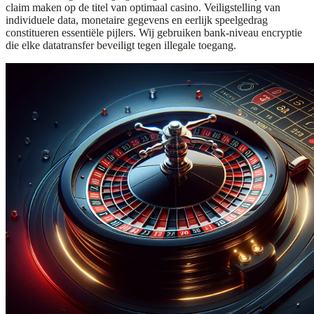
claim maken op de titel van optimaal casino. Veiligstelling van
individuele data, monetaire gegevens en eerlijk speelgedrag
constitueren essentiële pijlers. Wij gebruiken bank-niveau encryptie
die elke datatransfer beveiligt tegen illegale toegang.