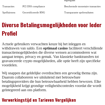
tegengaan
Transacties
PCI DSS compliance
Beschermde monetaire transacties
Spelfairness
Gecertificeerde RNG
Transparante spelresultaten
Diverse Betalingsmogelijkheden voor Ieder
Profiel
Actuele gebruikers verwachten keuze bij het inleggen en
withdrawen van saldo. Een
optimaal casino
faciliteert verschillende
transactiemogelijkheden die diverse wensen accommoderen wat
aangaat tempo, privacy en gemak. Van klassieke banktransfers tot
geavanceerde crypto mogelijkheden, alle optie heeft zijn specifieke
voordelen.
Wij snappen dat geldelijke overdrachten een gevoelig thema zijn.
Daarom collaboreren we uitsluitend met betrouwbare
betalingsproviders die hun betrouwbaarheid hebben bewezen. Elke
mogelijkheid krijgt grondige veiligheidscontroles voordat die wordt
geïntegreerd aan ons platform.
Verwerkingstijd en Tarieven Vergelijken