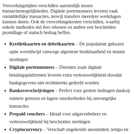
Verwerkingstijden verschillen aanzienlijk tussen
transactiemogelijkheden. Digitale portemonnees leveren vaak
onmiddellijke transacties, terwijl transfers meerdere werkdagen
kunnen duren. Ook de verwerkingskosten verschillen, waarbij
enkele methoden nul fees rekenen en andere een bescheiden
promillage of statisch bedrag heffen.
Kredietkaarten en debetkaarten
– De populairste gekozen
optie wereldwijd vanwege algemene bruikbaarheid en instant
stortingen
Digitale portemonnees
– Diensten zoals digitale
betalingsplatformen leveren extra vertrouwelijkheid doordat
bankgegevens niet rechtstreeks gedeeld worden
Bankoverschrijvingen
– Perfect voor grotere bedragen dankzij
ruimere grenzen en lagere onzekerheden bij omvangrijke
transacties
Prepaid vouchers
– Ideaal voor uitgavenbeheer en
vertrouwelijkheid bij bescheiden stortingen
Cryptocurrency
– Verschaft ongekende anonimiteit, tempo en