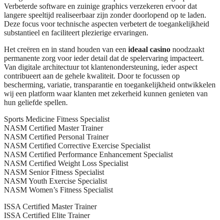
Verbeterde software en zuinige graphics verzekeren ervoor dat
langere speeltijd realiseerbaar zijn zonder doorlopend op te laden.
Deze focus voor technische aspecten verbetert de toegankelijkheid
substantieel en faciliteert plezierige ervaringen.
Het creëren en in stand houden van een
ideaal casino
noodzaakt
permanente zorg voor ieder detail dat de spelervaring impacteert.
Van digitale architectuur tot klantenondersteuning, ieder aspect
contribueert aan de gehele kwaliteit. Door te focussen op
bescherming, variatie, transparantie en toegankelijkheid ontwikkelen
wij een platform waar klanten met zekerheid kunnen genieten van
hun geliefde spellen.
Sports Medicine Fitness Specialist
NASM Certified Master Trainer
NASM Certified Personal Trainer
NASM Certified Corrective Exercise Specialist
NASM Certified Performance Enhancement Specialist
NASM Certified Weight Loss Specialist
NASM Senior Fitness Specialist
NASM Youth Exercise Specialist
NASM Women’s Fitness Specialist
ISSA Certified Master Trainer
ISSA Certified Elite Trainer