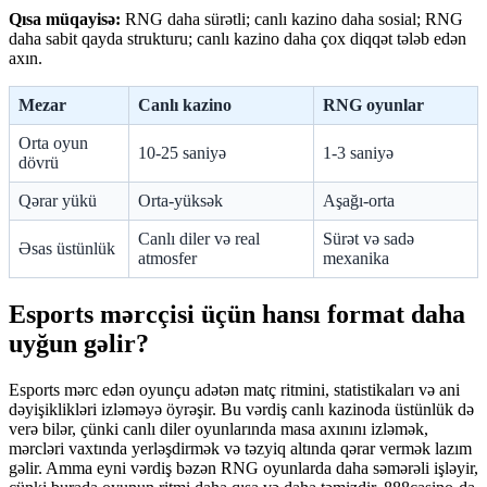
Qısa müqayisə:
RNG daha sürətli; canlı kazino daha sosial; RNG
daha sabit qayda strukturu; canlı kazino daha çox diqqət tələb edən
axın.
Mezar
Canlı kazino
RNG oyunlar
Orta oyun
10-25 saniyə
1-3 saniyə
dövrü
Qərar yükü
Orta-yüksək
Aşağı-orta
Canlı diler və real
Sürət və sadə
Əsas üstünlük
atmosfer
mexanika
Esports mərcçisi üçün hansı format daha
uyğun gəlir?
Esports mərc edən oyunçu adətən matç ritmini, statistikaları və ani
dəyişiklikləri izləməyə öyrəşir. Bu vərdiş canlı kazinoda üstünlük də
verə bilər, çünki canlı diler oyunlarında masa axınını izləmək,
mərcləri vaxtında yerləşdirmək və təzyiq altında qərar vermək lazım
gəlir. Amma eyni vərdiş bəzən RNG oyunlarda daha səmərəli işləyir,