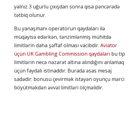
yalnız 3 uğurlu çıxışdan sonra qısa pəncərədə
tətbiq olunur.
Bu yanaşmanı operatorun qaydaları ilə
müqayisə edərkən, tənzimlənmiş mühitdə
limitlərin daha şəffaf olması vacibdir.
Aviator
üçün UK Gambling Commission qaydaları
bu tip
limitlərin necə nəzarət altına alındığını anlamaq
üçün faydalı istinaddır. Burada əsas mesaj
sadədir: bonusu çevirmək istəyən oyunçu mərci
böyütməkdən əvvəl limitləri ölçməlidir.