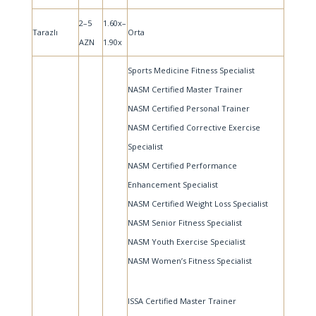
2–5
1.60x–
Tarazlı
Orta
AZN
1.90x
Sports Medicine Fitness Specialist
NASM Certified Master Trainer
NASM Certified Personal Trainer
NASM Certified Corrective Exercise
Specialist
NASM Certified Performance
Enhancement Specialist
NASM Certified Weight Loss Specialist
NASM Senior Fitness Specialist
NASM Youth Exercise Specialist
NASM Women’s Fitness Specialist
ISSA Certified Master Trainer