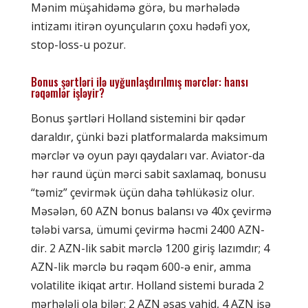
Mənim müşahidəmə görə, bu mərhələdə
intizamı itirən oyunçuların çoxu hədəfi yox,
stop-loss-u pozur.
Bonus şərtləri ilə uyğunlaşdırılmış mərclər: hansı
rəqəmlər işləyir?
Bonus şərtləri Holland sistemini bir qədər
daraldır, çünki bəzi platformalarda maksimum
mərclər və oyun payı qaydaları var. Aviator-da
hər raund üçün mərci sabit saxlamaq, bonusu
“təmiz” çevirmək üçün daha təhlükəsiz olur.
Məsələn, 60 AZN bonus balansı və 40x çevirmə
tələbi varsa, ümumi çevirmə həcmi 2400 AZN-
dir. 2 AZN-lik sabit mərclə 1200 giriş lazımdır; 4
AZN-lik mərclə bu rəqəm 600-ə enir, amma
volatilite ikiqat artır. Holland sistemi burada 2
mərhələli ola bilər: 2 AZN əsas vahid, 4 AZN isə