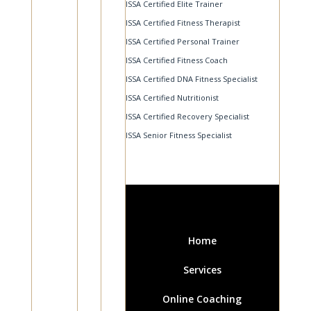
ISSA Certified Elite Trainer
ISSA Certified Fitness Therapist
ISSA Certified Personal Trainer
ISSA Certified Fitness Coach
ISSA Certified DNA Fitness Specialist
ISSA Certified Nutritionist
ISSA Certified Recovery Specialist
ISSA Senior Fitness Specialist
Home
Services
Online Coaching