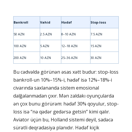
Bankroll
Vahid
Hədəf
Stop-loss
50 AZN
2.5 AZN
8–10 AZN
7.5 AZN
100 AZN
5 AZN
12–18 AZN
15 AZN
200 AZN
10 AZN
25–36 AZN
30 AZN
Bu cədvəldə görünən əsas xətt budur: stop-loss
bankroll-un 10%–15%-i, hədəf isə 12%–18%-i
civarında saxlananda sistem emosional
dalğalanmadan çıxır. Mən zaldakı oyunçularda
ən çox bunu görürəm: hədəf 30% qoyulur, stop-
loss isə “nə qədər gedərsə getsin” kimi qalır.
Aviator üçün bu, Holland sistemi deyil, sadəcə
sürətli deqradasiya planıdır. Hədəf kiçik