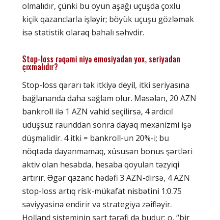
olmalıdır, çünki bu oyun aşağı uçuşda çoxlu
kiçik qazanclarla işləyir; böyük uçuşu gözləmək
isə statistik olaraq bahalı səhvdir.
Stop-loss rəqəmi niyə emosiyadan yox, seriyadan
çıxmalıdır?
Stop-loss qərarı tək itkiyə deyil, itki seriyasına
bağlananda daha sağlam olur. Məsələn, 20 AZN
bankroll ilə 1 AZN vahid seçilirsə, 4 ardıcıl
uduşsuz raunddan sonra dayaq mexanizmi işə
düşməlidir. 4 itki = bankroll-un 20%-i; bu
nöqtədə dayanmamaq, xüsusən bonus şərtləri
aktiv olan hesabda, hesaba qoyulan təzyiqi
artırır. Əgər qazanc hədəfi 3 AZN-dirsə, 4 AZN
stop-loss artıq risk-mükafat nisbətini 1:0.75
səviyyəsinə endirir və strategiya zəifləyir.
Holland sisteminin sərt tərəfi də budur: o, “bir